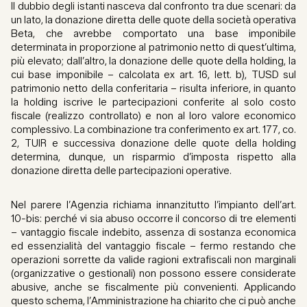
Il dubbio degli istanti nasceva dal confronto tra due scenari: da
un lato, la donazione diretta delle quote della società operativa
Beta, che avrebbe comportato una base imponibile
determinata in proporzione al patrimonio netto di quest’ultima,
più elevato; dall’altro, la donazione delle quote della holding, la
cui base imponibile – calcolata ex art. 16, lett. b), TUSD sul
patrimonio netto della conferitaria – risulta inferiore, in quanto
la holding iscrive le partecipazioni conferite al solo costo
fiscale (realizzo controllato) e non al loro valore economico
complessivo. La combinazione tra conferimento ex art. 177, co.
2, TUIR e successiva donazione delle quote della holding
determina, dunque, un risparmio d’imposta rispetto alla
donazione diretta delle partecipazioni operative.
Nel parere l’Agenzia richiama innanzitutto l’impianto dell’art.
10-bis: perché vi sia abuso occorre il concorso di tre elementi
– vantaggio fiscale indebito, assenza di sostanza economica
ed essenzialità del vantaggio fiscale – fermo restando che
operazioni sorrette da valide ragioni extrafiscali non marginali
(organizzative o gestionali) non possono essere considerate
abusive, anche se fiscalmente più convenienti. Applicando
questo schema, l’Amministrazione ha chiarito che ci può anche