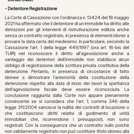
- Detentore Registrazione
La Corte di Cassazione con l’ordinanza n. 13424 del 18 maggio
2021 ha affermato che il detentore di un immobile ha diritto alle
detrazioni per gli interventi di ristrutturazione edilizia anche
senza un contratto registrato, in presenza di elementi idonei a
provare la data certa del medesimo. In particolare, secondo la
Cassazione l’art. 1 della legge 449/1997 (ora art. 16-bis del
TUIR) nel riconoscere il diritto all’agevolazione anche a
vantaggio dei detentori dell’immobile non stabilisce alcun
obbligo di registrazione della scrittura privata costitutiva della
detenzione. Pertanto, in presenza di circostanze di fatto
idonee a dimostrare l’anteriorità della costituzione della
detenzione rispetto alla data di inizio dei lavori la spettanza
dell’agevolazione fiscale deve essere riconosciuta. La
conclusione raggiunta dalla Corte non appare pienamente
convincente se si considera che l’art. 1, comma 346 della
legge 311/2004 sancisce la nullità dei contratti di locazione o
che costituiscono diritti relativi di godimento di unità
immobiliari che, ricorrendone i presupposti, non sono
registrati. Con la conseguenza che un contratto nullo poiché
non validamente registrato non può costituire titolo idoneo alla