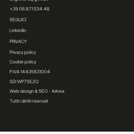
+39 06 871 534 48
SEGUICI
LinkedIn
PRIVACY
Privacy policy
Cookie policy
P.IVA 14435831004
SDI WP7SE2Q
Web design & SEO - AArea
Tutti i diritti riservati