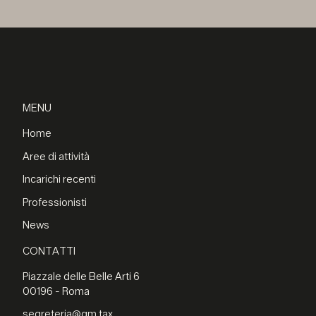
MENU
Home
Aree di attività
Incarichi recenti
Professionisti
News
CONTATTI
Piazzale delle Belle Arti 6
00196 - Roma
segreteria@gm.tax