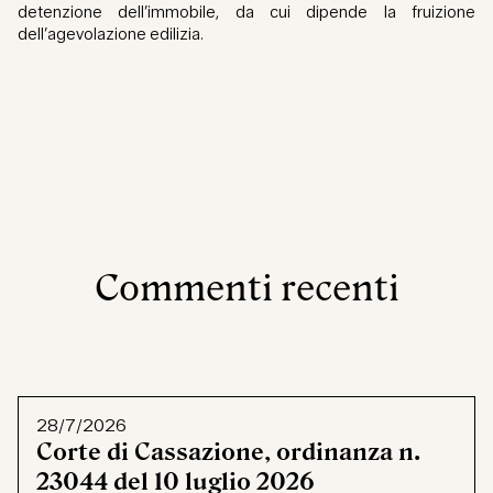
detenzione dell’immobile, da cui dipende la fruizione
dell’agevolazione edilizia.
Commenti recenti
28/7/2026
Corte di Cassazione, ordinanza n.
23044 del 10 luglio 2026