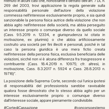
ritenuto in alcuni casi che, nonostante il dettato dell'art. 7 DL n.
269 del 2003, trovi applicazione la regola generale sulla
responsabilità personale dell'autore della violazione
commessa nell'interesse esclusivamente proprio, e sia quindi
sanzionabile la persona fisica autrice della violazione che non
abbia agito nell'interesse della società, ma abbia perseguito
un interesse proprio o comunque diverso da quello sociale
(Cass. 9.5.2019 n. 12334, e giurisprudenza ivi citata in
motivazione, ex plurimis) o che abbia artificiosamente
costruito una società per fini illeciti e personali, poiché in tal
caso la persona giuridica è una mera fictio creata
nell'interesse della persona fisica, esclusiva beneficiaria delle
violazioni, sicché non vi è alcuna differenza fra trasgressore e
contribuente (Cass. 18.4.2019 n. 10975; cfr. altresì, in
motivazione, Cass. 8.3.2017 n. 5924 e Cass. 28.8.2013 n.
19716)”.
La posizione della Suprema Corte, secondo cui l’unica ipotesi
di responsabilità del professionista sarebbe ravvisabile
qualora fosse dimostrato che lo stesso abbia agito per un
interesse esclusivamente proprio o comunque diverso
dall’interesse sociale, appare pienamente condivisibile.
#CortediCassazione #concorsoesterno