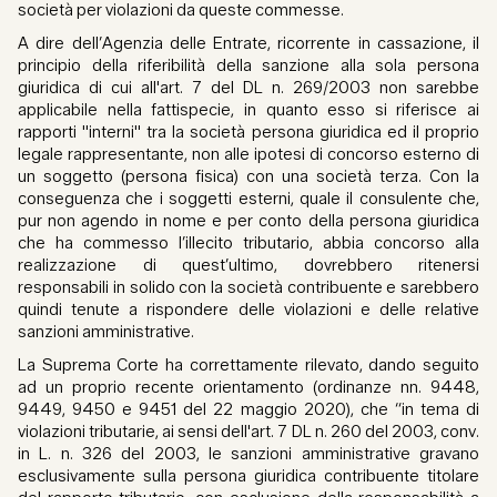
società per violazioni da queste commesse.
A dire dell’Agenzia delle Entrate, ricorrente in cassazione, il
principio della riferibilità della sanzione alla sola persona
giuridica di cui all'art. 7 del DL n. 269/2003 non sarebbe
applicabile nella fattispecie, in quanto esso si riferisce ai
rapporti "interni" tra la società persona giuridica ed il proprio
legale rappresentante, non alle ipotesi di concorso esterno di
un soggetto (persona fisica) con una società terza. Con la
conseguenza che i soggetti esterni, quale il consulente che,
pur non agendo in nome e per conto della persona giuridica
che ha commesso l’illecito tributario, abbia concorso alla
realizzazione di quest’ultimo, dovrebbero ritenersi
responsabili in solido con la società contribuente e sarebbero
quindi tenute a rispondere delle violazioni e delle relative
sanzioni amministrative.
La Suprema Corte ha correttamente rilevato, dando seguito
ad un proprio recente orientamento (ordinanze nn. 9448,
9449, 9450 e 9451 del 22 maggio 2020), che “in tema di
violazioni tributarie, ai sensi dell'art. 7 DL n. 260 del 2003, conv.
in L. n. 326 del 2003, le sanzioni amministrative gravano
esclusivamente sulla persona giuridica contribuente titolare