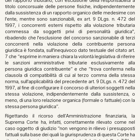
del rapporto tributario, con esclusione della responsabilità a
titolo concorsuale delle persone fisiche, indipendentemente
dalla sussistenza di un rapporto organico delle medesime con
l'ente, mentre sono sanzionabili, ex art. 9 DLgs. n. 472 del
1997, i concorrenti esterni rispetto alla violazione tributaria
commessa da soggetti privi di personalità giuridica",
ribadendo che l'esclusione del concorso sanzionabile di terzi
concorrenti nella violazione della contribuente persona
giuridica è fondata, sull'inequivoco dato testuale del citato art.
7 che “esprime in maniera chiara la volontà legislativa di riferire
le sanzioni amministrative tributarie esclusivamente alla
persona giuridica contribuente” e che “trova conferma nella
clausola di compatibilità di cui al terzo comma della stessa
norma, sull'applicabilità del precedente art. 9 DLgs. n. 472 del
1997, al fine di configurare il concorso di ulteriori soggetti nella
stessa violazione, indipendentemente dalla sussistenza, o
meno, di una loro relazione organica (formale o fattuale) con la
stessa persona giuridica”.
Rigettando il ricorso dell’Amministrazione finanziaria, la
Suprema Corte ha, infatti, correttamente rilevato come nel
caso oggetto di giudizio “non vengono in rilievo i presupposti
fattuali sulla base dei quali la giurisprudenza di questa Corte ha