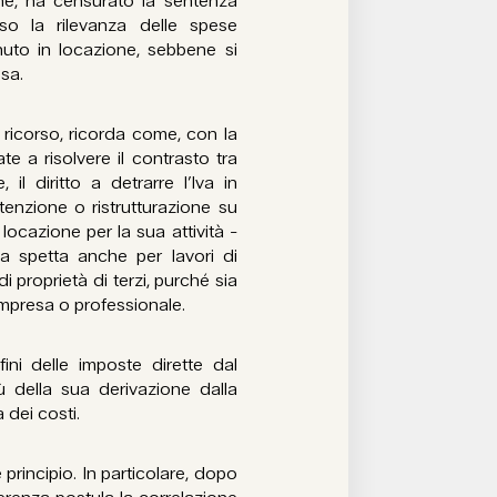
ne, ha censurato la sentenza
so la rilevanza delle spese
enuto in locazione, sebbene si
esa.
ricorso, ricorda come, con la
e a risolvere il contrasto tra
l diritto a detrarre l’Iva in
utenzione o ristrutturazione su
 locazione per la sua attività -
va spetta anche per lavori di
i proprietà di terzi, purché sia
’impresa o professionale.
ni delle imposte dirette dal
ù della sua derivazione dalla
 dei costi.
principio. In particolare, dopo