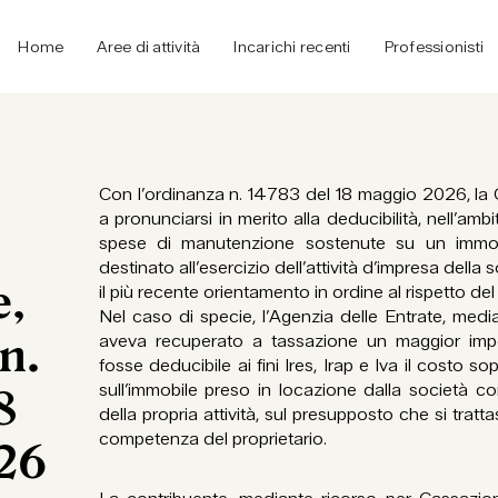
Home
Aree di attività
Incarichi recenti
Professionisti
Con l’ordinanza n. 14783 del 18 maggio 2026, la 
a pronunciarsi in merito alla deducibilità, nell’amb
spese di manutenzione sostenute su un immobi
destinato all’esercizio dell’attività d’impresa dell
e,
il più recente orientamento in ordine al rispetto del 
Nel caso di specie, l’Agenzia delle Entrate, medi
n.
aveva recuperato a tassazione un maggior imp
fosse deducibile ai fini Ires, Irap e Iva il costo so
sull’immobile preso in locazione dalla società c
8
della propria attività, sul presupposto che si tratta
competenza del proprietario.
26