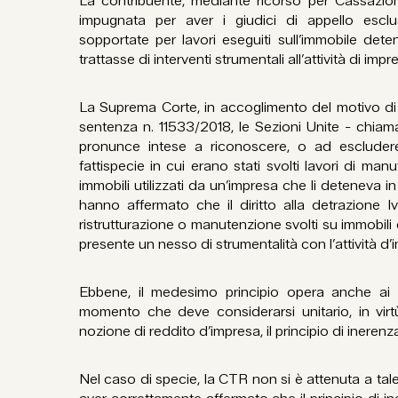
La contribuente, mediante ricorso per Cassazio
impugnata per aver i giudici di appello esclu
sopportate per lavori eseguiti sull’immobile det
trattasse di interventi strumentali all’attività di impr
La Suprema Corte, in accoglimento del motivo di 
sentenza n. 11533/2018, le Sezioni Unite - chiamat
pronunce intese a riconoscere, o ad escludere, i
fattispecie in cui erano stati svolti lavori di man
immobili utilizzati da un’impresa che li deteneva in
hanno affermato che il diritto alla detrazione I
ristrutturazione o manutenzione svolti su immobili d
presente un nesso di strumentalità con l’attività d
Ebbene, il medesimo principio opera anche ai fi
momento che deve considerarsi unitario, in virt
nozione di reddito d’impresa, il principio di inerenza
Nel caso di specie, la CTR non si è attenuta a tale 