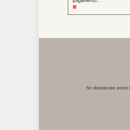
pagamento...
Se desiderate avere m