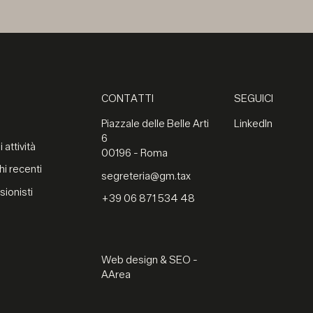
CONTATTI
SEGUICI
Piazzale delle Belle Arti
LinkedIn
6
 attività
00196 - Roma
hi recenti
segreteria@gm.tax
sionisti
+39 06 871 534 48
Web design & SEO -
AArea