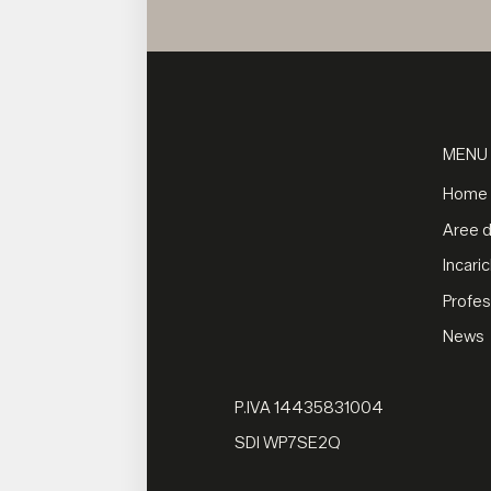
MENU
Home
Aree di
Incaric
Profes
News
P.IVA 14435831004
SDI WP7SE2Q