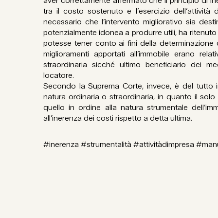
aver correttamente affermato che il principio di i
tra il costo sostenuto e l’esercizio dell’attività
necessario che l’intervento migliorativo sia destina
potenzialmente idonea a produrre utili, ha ritenuto
potesse tener conto ai fini della determinazione 
miglioramenti apportati all’immobile erano rela
straordinaria sicché ultimo beneficiario dei me
locatore.
Secondo la Suprema Corte, invece, è del tutto ir
natura ordinaria o straordinaria, in quanto il s
quello in ordine alla natura strumentale dell’immo
all’inerenza dei costi rispetto a detta ultima.
#inerenza #strumentalità #attivitàdimpresa #ma