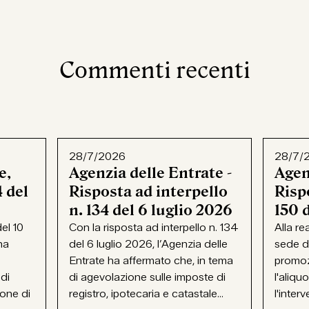
Commenti recenti
28/7/2026
28/7/
e,
Agenzia delle Entrate -
Agen
 del
Risposta ad interpello
Rispo
n. 134 del 6 luglio 2026
150 
el 10
Con la risposta ad interpello n. 134
Alla re
ha
del 6 luglio 2026, l’Agenzia delle
sede d
Entrate ha affermato che, in tema
promoz
 di
di agevolazione sulle imposte di
l'aliqu
ione di
registro, ipotecaria e catastale...
l'interv