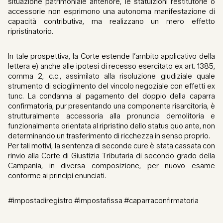
situazione patrimoniale anteriore, le statuizioni restitutorie o
accessorie non esprimono una autonoma manifestazione di
capacità contributiva, ma realizzano un mero effetto
ripristinatorio.
In tale prospettiva, la Corte estende l’ambito applicativo della
lettera e) anche alle ipotesi di recesso esercitato ex art. 1385,
comma 2, c.c., assimilato alla risoluzione giudiziale quale
strumento di scioglimento del vincolo negoziale con effetti ex
tunc. La condanna al pagamento del doppio della caparra
confirmatoria, pur presentando una componente risarcitoria, è
strutturalmente accessoria alla pronuncia demolitoria e
funzionalmente orientata al ripristino dello status quo ante, non
determinando un trasferimento di ricchezza in senso proprio.
Per tali motivi, la sentenza di seconde cure è stata cassata con
rinvio alla Corte di Giustizia Tributaria di secondo grado della
Campania, in diversa composizione, per nuovo esame
conforme ai principi enunciati.
#impostadiregistro #impostafissa #caparraconfirmatoria