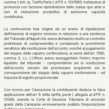
comma 1, lett. e), Tariffa Parte I, d.P.R. n. 131/1986, trattandosi di
pronuncia con funzione ripristinatoria dello status quo ante e
non di statuizione produttiva di autonoma capacità
contributiva.
La controversia trae origine da un avviso di liquidazione
dell’imposta di registro emesso in relazione a una sentenza
del Tribunale di Napoli che aveva dichiarato risolto un contratto
preliminare di compravendita e condannato la promittente
venditrice alla restituzione dell’acconto, nonché al pagamento
del doppio della caparra confirmatoria, ai sensi dell’art. 1385,
comma 2, c.c. L’Ufficio aveva assoggettato l’intero importo
liquidato dal tribunale - comprendente sia la restituzione
dell’acconto versato dal promissario acquirente sia la
corresponsione del doppio della caparra confirmatoria - ad
imposta di registro proporzionale.
Con ricorso per Cassazione la contribuente deduce la falsa
applicazione dell’art. 8 della tariffa, parte I, allegata al d.P.R. n.
131/86, avendo la Corte di Giustizia Tributaria di secondo
grado della Campania erroneamente avallato l’impostazione