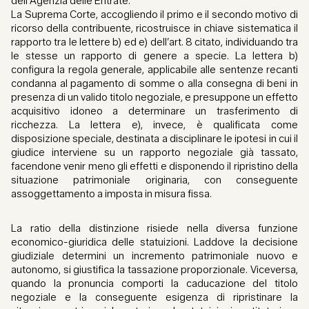
dell’Agenzia delle Entrate.
La Suprema Corte, accogliendo il primo e il secondo motivo di
ricorso della contribuente, ricostruisce in chiave sistematica il
rapporto tra le lettere b) ed e) dell’art. 8 citato, individuando tra
le stesse un rapporto di genere a specie. La lettera b)
configura la regola generale, applicabile alle sentenze recanti
condanna al pagamento di somme o alla consegna di beni in
presenza di un valido titolo negoziale, e presuppone un effetto
acquisitivo idoneo a determinare un trasferimento di
ricchezza. La lettera e), invece, è qualificata come
disposizione speciale, destinata a disciplinare le ipotesi in cui il
giudice interviene su un rapporto negoziale già tassato,
facendone venir meno gli effetti e disponendo il ripristino della
situazione patrimoniale originaria, con conseguente
assoggettamento a imposta in misura fissa.
La ratio della distinzione risiede nella diversa funzione
economico-giuridica delle statuizioni. Laddove la decisione
giudiziale determini un incremento patrimoniale nuovo e
autonomo, si giustifica la tassazione proporzionale. Viceversa,
quando la pronuncia comporti la caducazione del titolo
negoziale e la conseguente esigenza di ripristinare la