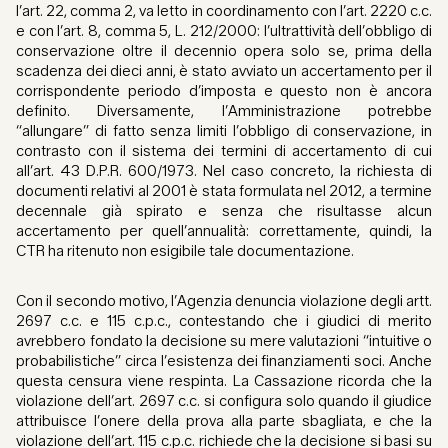
l’art. 22, comma 2, va letto in coordinamento con l’art. 2220 c.c.
e con l’art. 8, comma 5, L. 212/2000: l’ultrattività dell’obbligo di
conservazione oltre il decennio opera solo se, prima della
scadenza dei dieci anni, è stato avviato un accertamento per il
corrispondente periodo d’imposta e questo non è ancora
definito. Diversamente, l’Amministrazione potrebbe
“allungare” di fatto senza limiti l’obbligo di conservazione, in
contrasto con il sistema dei termini di accertamento di cui
all’art. 43 D.P.R. 600/1973. Nel caso concreto, la richiesta di
documenti relativi al 2001 è stata formulata nel 2012, a termine
decennale già spirato e senza che risultasse alcun
accertamento per quell’annualità: correttamente, quindi, la
CTR ha ritenuto non esigibile tale documentazione.
Con il secondo motivo, l’Agenzia denuncia violazione degli artt.
2697 c.c. e 115 c.p.c., contestando che i giudici di merito
avrebbero fondato la decisione su mere valutazioni “intuitive o
probabilistiche” circa l’esistenza dei finanziamenti soci. Anche
questa censura viene respinta. La Cassazione ricorda che la
violazione dell’art. 2697 c.c. si configura solo quando il giudice
attribuisce l’onere della prova alla parte sbagliata, e che la
violazione dell’art. 115 c.p.c. richiede che la decisione si basi su