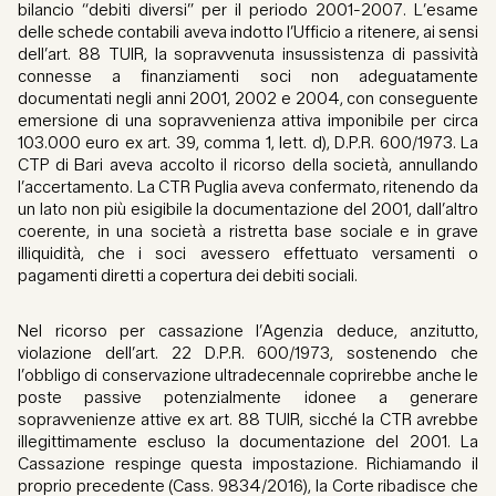
bilancio “debiti diversi” per il periodo 2001-2007. L’esame
delle schede contabili aveva indotto l’Ufficio a ritenere, ai sensi
dell’art. 88 TUIR, la sopravvenuta insussistenza di passività
connesse a finanziamenti soci non adeguatamente
documentati negli anni 2001, 2002 e 2004, con conseguente
emersione di una sopravvenienza attiva imponibile per circa
103.000 euro ex art. 39, comma 1, lett. d), D.P.R. 600/1973. La
CTP di Bari aveva accolto il ricorso della società, annullando
l’accertamento. La CTR Puglia aveva confermato, ritenendo da
un lato non più esigibile la documentazione del 2001, dall’altro
coerente, in una società a ristretta base sociale e in grave
illiquidità, che i soci avessero effettuato versamenti o
pagamenti diretti a copertura dei debiti sociali.
Nel ricorso per cassazione l’Agenzia deduce, anzitutto,
violazione dell’art. 22 D.P.R. 600/1973, sostenendo che
l’obbligo di conservazione ultradecennale coprirebbe anche le
poste passive potenzialmente idonee a generare
sopravvenienze attive ex art. 88 TUIR, sicché la CTR avrebbe
illegittimamente escluso la documentazione del 2001. La
Cassazione respinge questa impostazione. Richiamando il
proprio precedente (Cass. 9834/2016), la Corte ribadisce che