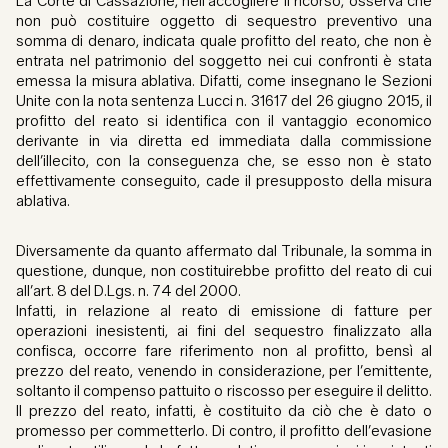
La Corte di Cassazione, nell’accogliere il ricorso, osserva che
non può costituire oggetto di sequestro preventivo una
somma di denaro, indicata quale profitto del reato, che non è
entrata nel patrimonio del soggetto nei cui confronti è stata
emessa la misura ablativa. Difatti, come insegnano le Sezioni
Unite con la nota sentenza Lucci n. 31617 del 26 giugno 2015, il
profitto del reato si identifica con il vantaggio economico
derivante in via diretta ed immediata dalla commissione
dell’illecito, con la conseguenza che, se esso non è stato
effettivamente conseguito, cade il presupposto della misura
ablativa.
Diversamente da quanto affermato dal Tribunale, la somma in
questione, dunque, non costituirebbe profitto del reato di cui
all’art. 8 del D.Lgs. n. 74 del 2000.
Infatti, in relazione al reato di emissione di fatture per
operazioni inesistenti, ai fini del sequestro finalizzato alla
confisca, occorre fare riferimento non al profitto, bensì al
prezzo del reato, venendo in considerazione, per l’emittente,
soltanto il compenso pattuito o riscosso per eseguire il delitto.
Il prezzo del reato, infatti, è costituito da ciò che è dato o
promesso per commetterlo. Di contro, il profitto dell’evasione