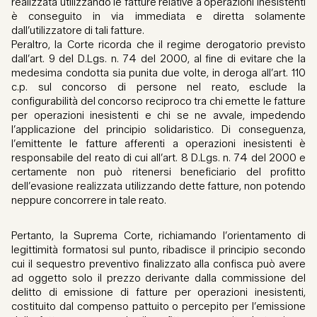
realizzata utilizzando le fatture relative a operazioni inesistenti
è conseguito in via immediata e diretta solamente
dall’utilizzatore di tali fatture.
Peraltro, la Corte ricorda che il regime derogatorio previsto
dall’art. 9 del D.Lgs. n. 74 del 2000, al fine di evitare che la
medesima condotta sia punita due volte, in deroga all’art. 110
c.p. sul concorso di persone nel reato, esclude la
configurabilità del concorso reciproco tra chi emette le fatture
per operazioni inesistenti e chi se ne avvale, impedendo
l’applicazione del principio solidaristico. Di conseguenza,
l’emittente le fatture afferenti a operazioni inesistenti è
responsabile del reato di cui all’art. 8 D.Lgs. n. 74 del 2000 e
certamente non può ritenersi beneficiario del profitto
dell’evasione realizzata utilizzando dette fatture, non potendo
neppure concorrere in tale reato.
Pertanto, la Suprema Corte, richiamando l’orientamento di
legittimità formatosi sul punto, ribadisce il principio secondo
cui il sequestro preventivo finalizzato alla confisca può avere
ad oggetto solo il prezzo derivante dalla commissione del
delitto di emissione di fatture per operazioni inesistenti,
costituito dal compenso pattuito o percepito per l’emissione