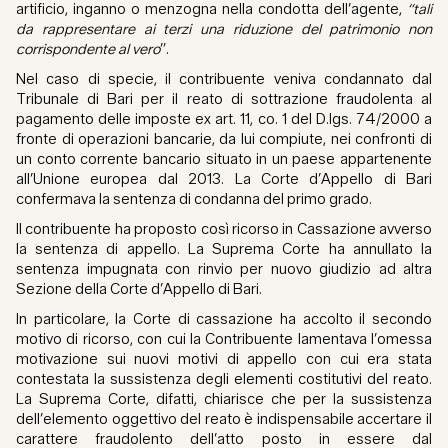
artificio, inganno o menzogna
nella condotta dell’agente,
“tali
da rappresentare ai terzi una riduzione del patrimonio non
corrispondente al vero
”.
Nel caso di specie, il contribuente veniva condannato dal
Tribunale di Bari per il reato di sottrazione fraudolenta al
pagamento delle imposte ex art. 11, co. 1 del D.lgs. 74/2000 a
fronte di operazioni bancarie, da lui compiute, nei confronti di
un conto corrente bancario situato in un paese appartenente
all’Unione europea dal 2013. La Corte d’Appello di Bari
confermava la sentenza di condanna del primo grado.
Il contribuente ha proposto così ricorso in Cassazione avverso
la sentenza di appello. La Suprema Corte ha annullato la
sentenza impugnata con rinvio per nuovo giudizio ad altra
Sezione della Corte d’Appello di Bari.
In particolare, la Corte di cassazione ha accolto il secondo
motivo di ricorso, con cui la Contribuente lamentava l’omessa
motivazione sui nuovi motivi di appello con cui era stata
contestata la sussistenza degli elementi costitutivi del reato.
La Suprema Corte, difatti, chiarisce che per la sussistenza
dell’elemento oggettivo del reato è indispensabile accertare il
carattere fraudolento dell’atto posto in essere dal