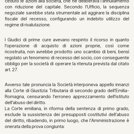
ceduto le azioni alla società, che ne deliberava l’annullamento
con riduzione del capitale. Secondo l’Ufficio, la sequenza
negoziale sarebbe stata strumentale ad aggirare la disciplina
fiscale del recesso, configurando un indebito utilizzo del
regime di rivalutazione.
I Giudici di prime cure avevano respinto il ricorso in quanto
l'operazione di acquisto di azioni proprie, così come
ricostruita, non avrebbe prodotto uno scambio di beni, bensì
regolato un fenomeno di recesso del socio, con conseguente
obbligo per la società di operare la ritenuta prevista dal citato
art. 27.
Avverso tale pronuncia la Società interponeva appello innanzi
alla Corte di Giustizia Tributaria di secondo grado dell’Emilia-
Romagna, censurando l'erroneo apprezzamento dell'istituto
dell'abuso del diritto.
La Corte emiliana, in riforma della sentenza di primo grado,
esclude la sussistenza dei presupposti costitutivi dell’abuso
del diritto, ribadendo, in primo luogo, che l’Amministrazione è
onerata della prova congiunta: