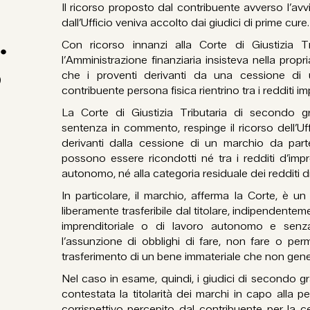
Il ricorso proposto dal contribuente avverso l’a
dall’Ufficio veniva accolto dai giudici di prime cure.
.
Con ricorso innanzi alla Corte di Giustizia T
l’Amministrazione finanziaria insisteva nella propri
5
che i proventi derivanti da una cessione di
contribuente persona fisica rientrino tra i redditi imp
La Corte di Giustizia Tributaria di secondo 
sentenza in commento, respinge il ricorso dell’Uff
derivanti dalla cessione di un marchio da par
possono essere ricondotti né tra i redditi d’impre
autonomo, né alla categoria residuale dei redditi div
In particolare, il marchio, afferma la Corte, è un d
liberamente trasferibile dal titolare, indipendenteme
imprenditoriale o di lavoro autonomo e senz
l’assunzione di obblighi di fare, non fare o permet
trasferimento di un bene immateriale che non gener
Nel caso in esame, quindi, i giudici di secondo g
contestata la titolarità dei marchi in capo alla p
corrispettivo percepito dal contribuente per la