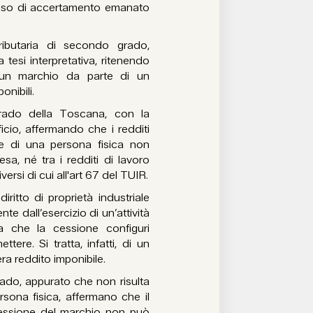
vviso di accertamento emanato
ributaria di secondo grado,
a tesi interpretativa, ritenendo
 un marchio da parte di un
onibili.
grado della Toscana, con la
icio, affermando che i redditi
te di una persona fisica non
sa, né tra i redditi di lavoro
ersi di cui all'art 67 del TUIR.
iritto di proprietà industriale
nte dall’esercizio di un’attività
a che la cessione configuri
tere. Si tratta, infatti, di un
a reddito imponibile.
rado, appurato che non risulta
ersona fisica, affermano che il
 cessione del marchio non può