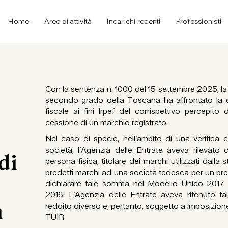
Home
Aree di attività
Incarichi recenti
Professionisti
Con la sentenza n. 1000 del 15 settembre 2025, la C
secondo grado della Toscana ha affrontato la qu
fiscale ai fini Irpef del corrispettivo percepit
cessione di un marchio registrato.
Nel caso di specie, nell’ambito di una verifica 
società, l’Agenzia delle Entrate aveva rilevato 
di
persona fisica, titolare dei marchi utilizzati dalla
predetti marchi ad una società tedesca per un pr
dichiarare tale somma nel Modello Unico 2017 r
2016. L’Agenzia delle Entrate aveva ritenuto tal
a
reddito diverso e, pertanto, soggetto a imposizione 
TUIR.