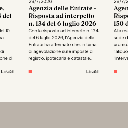
28/7/2026
28/7/
e,
Agenzia delle Entrate -
Agen
 del
Risposta ad interpello
Rispo
n. 134 del 6 luglio 2026
150 
el 10
Con la risposta ad interpello n. 134
Alla re
ha
del 6 luglio 2026, l’Agenzia delle
sede d
Entrate ha affermato che, in tema
promoz
 di
di agevolazione sulle imposte di
l'aliqu
ione di
registro, ipotecaria e catastale...
l'interv
LEGGI
LEGGI