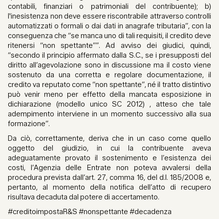
contabili, finanziari o patrimoniali del contribuente); b)
l'inesistenza non deve essere riscontrabile attraverso controlli
automatizzati o formali o dai dati in anagrafe tributaria”, con la
conseguenza che “se manca uno di tali requisiti, il credito deve
ritenersi “non spettante””. Ad avviso dei giudici, quindi,
“secondo il principio affermato dalla S.C., se i presupposti del
diritto all’agevolazione sono in discussione ma il costo viene
sostenuto da una corretta e regolare documentazione, il
credito va reputato come “non spettante”, né il tratto distintivo
può venir meno per effetto della mancata esposizione in
dichiarazione (modello unico SC 2012) , atteso che tale
adempimento interviene in un momento successivo alla sua
formazione”.
Da ciò, correttamente, deriva che in un caso come quello
oggetto del giudizio, in cui la contribuente aveva
adeguatamente provato il sostenimento e l’esistenza dei
costi, l’Agenzia delle Entrate non poteva avvalersi della
procedura prevista dall’art. 27, comma 16, del d.l. 185/2008 e,
pertanto, al momento della notifica dell’atto di recupero
risultava decaduta dal potere di accertamento.
#creditoimpostaR&S #nonspettante #decadenza