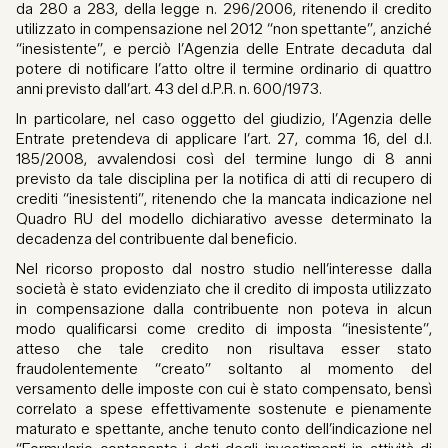
da 280 a 283, della legge n. 296/2006, ritenendo il credito
utilizzato in compensazione nel 2012 “non spettante”, anziché
“inesistente”, e perciò l’Agenzia delle Entrate decaduta dal
potere di notificare l’atto oltre il termine ordinario di quattro
anni previsto dall’art. 43 del d.P.R. n. 600/1973.
In particolare, nel caso oggetto del giudizio, l’Agenzia delle
Entrate pretendeva di applicare l’art. 27, comma 16, del d.l.
185/2008, avvalendosi così del termine lungo di 8 anni
previsto da tale disciplina per la notifica di atti di recupero di
crediti “inesistenti”, ritenendo che la mancata indicazione nel
Quadro RU del modello dichiarativo avesse determinato la
decadenza del contribuente dal beneficio.
Nel ricorso proposto dal nostro studio nell’interesse dalla
società è stato evidenziato che il credito di imposta utilizzato
in compensazione dalla contribuente non poteva in alcun
modo qualificarsi come credito di imposta “inesistente”,
atteso che tale credito non risultava esser stato
fraudolentemente “creato” soltanto al momento del
versamento delle imposte con cui è stato compensato, bensì
correlato a spese effettivamente sostenute e pienamente
maturato e spettante, anche tenuto conto dell’indicazione nel