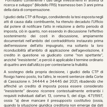
“Formulario contenente i dati degli investimenti in attività di
ricerca e sviluppo” (Modello FRS) trasmesso ben 3 anni prima
della data di compensazione.
I giudici della CTP di Rovigo, condividendo la tesi esposta negli
atti di causa dalla contribuente, ha ritenuto decaduto l’Ufficio
dal potere di notificare l’atto in relazione a detto periodo di
imposta, ciò in quanto, non essendo in discussione l’effettivo
sostenimento dei costi in discussione, ampiamente
documentati nell’ambito del contraddittorio instaurato prima
dell’emissione dell’atto impugnato, ma soltanto la loro
riconducibilità all’ambito di applicazione dell’agevolazione, il
credito in questione va giudicato come “non spettante”,
anziché “inesistente”, e perciò è applicabile il termine ordinario
di quattro anni dall’utilizzo per contestarne la fruibilità.
A sostegno della propria decisione, i giudici della CTP di
Rovigo hanno posto, tra l’altro, le recenti sentenze della Corte
di Cassazione n. 34444 e 34445 del 2021, ribadendo che
affinché un credito di imposta possa essere considerato
“inesistente” devono ricorrere contestualmente entrambi i
requisiti individuati dall’art. 13, comma 5, del d.lgs. 471/1997,
ossia “a) deve mancare il presupposto costitutivo (ossia,
quando la situazione giuridica creditoria non emerge dai dati