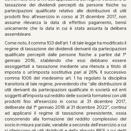
tassazione dei dividendi percepiti da persone fisiche su
partecipazioni qualificate relativo alle distribuzioni di utili
prodotti fino all’esercizio in corso al 31 dicembre 2017, non
assume rilevanza la data di effettivo pagamento, bensì
unicamente che la data in cui è stata assunta la delibera
assembleare.
Come noto, il comma 103 dell’art. 1 di tale legge ha modificato il
regime di tassazione dei dividendi derivanti da partecipazioni
qualificate percepiti dalle persone fisiche a partire dal 1°
gennaio 2018, stabilendo che essi debbano essere
assoggettati a tassazione mediante una ritenuta a titolo di
imposta o un’imposta sostitutiva pari al 26%. Il successivo
comma 1006 del medesimo art. 1 ha regolato la disciplina
transitoria di tale regime, prevedendo che “alle distribuzioni di
utili derivanti da partecipazioni qualificate in società ed enti
soggetti all'imposta sul reddito delle società formatesi con utili
prodotti fino all'esercizio in corso al 31 dicembre 2017,
deliberate dal 1° gennaio 2018 al 31 dicembre 2022”, continui
ad applicarsi il regime di tassazione preesistente, ossia
concorrendo alla formazione del reddito complessivo del
socio in misura parziale, variabile a seconda dell’esercizio a cui
si riferiscono gli utili distribuiti e della aliquota IRES a cui detti