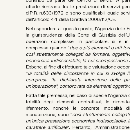
continuo da parte del Centro di servizi. A parer
offerte rientrano tra le prestazioni di servizi gene
d.P.R. n.633/1972 e sono qualificabili quale servi
dell'articolo 44 della Direttiva 2006/112/CE.
Nel rispondere al quesito posto, l’Agenzia delle 
la giurisprudenza della Corte di Giustizia dell
operazioni complesse. In particolare, si è i
complessa quando “
due o più elementi o atti for
così strettamente collegati da formare, oggetti
economica indissociabile, la cui scomposizione a
Ebbene, al fine di effettuare tale valutazione occ
“
la totalità delle circostanze in cui si svolge l
compresa "la dichiarata intenzione delle pa
un'operazione", comprovata da elementi oggettiv
Fatta tale premessa, nel caso di specie l’Agenzia d
totalità degli elementi contrattuali, le circos
riferimento, nonché le concrete modalità di 
manutenzione, sono "
così strettamente collegat
un'unica prestazione economica indissociabile, 
carattere artificiale
". Pertanto, l’Amministrazione