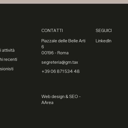
CONTATTI
SEGUICI
Piazzale delle Belle Arti
LinkedIn
6
 attività
00196 - Roma
hi recenti
segreteria@gm.tax
sionisti
+39 06 871 534 48
Web design & SEO -
AArea