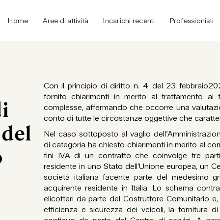
Home
Aree di attività
Incarichi recenti
Professionisti
Con il principio di diritto n. 4 del 23 febbraio20
fornito chiarimenti in merito al trattamento ai 
i
complesse, affermando che occorre una valutaz
conto di tutte le circostanze oggettive che caratt
 del
Nel caso sottoposto al vaglio dell’Amministrazion
di categoria ha chiesto chiarimenti in merito al cor
o
fini IVA di un contratto che coinvolge tre parti:
residente in uno Stato dell’Unione europea, un Cen
società italiana facente parte del medesimo g
acquirente residente in Italia. Lo schema contra
elicotteri da parte del Costruttore Comunitario e, a
efficienza e sicurezza dei veicoli, la fornitura 