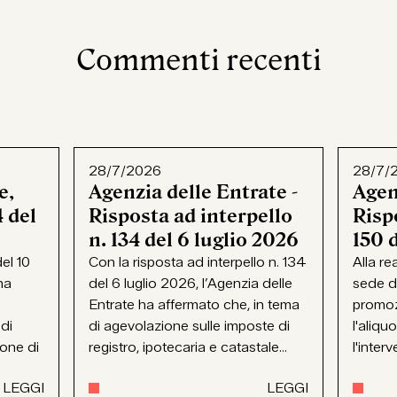
Commenti recenti
28/7/2026
28/7/
e,
Agenzia delle Entrate -
Agen
 del
Risposta ad interpello
Rispo
n. 134 del 6 luglio 2026
150 
el 10
Con la risposta ad interpello n. 134
Alla re
ha
del 6 luglio 2026, l’Agenzia delle
sede d
Entrate ha affermato che, in tema
promoz
 di
di agevolazione sulle imposte di
l'aliqu
ione di
registro, ipotecaria e catastale...
l'interv
LEGGI
LEGGI