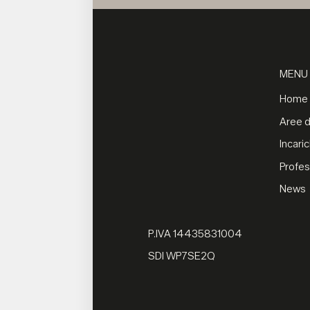
MENU
Home
Aree di
Incaric
Profes
News
P.IVA 14435831004
SDI WP7SE2Q