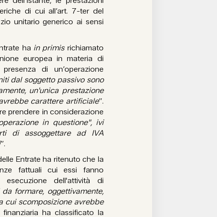
e dell’Istante, le prestazioni
riche di cui all’art. 7-ter del
zio unitario generico ai sensi
Entrate ha
in primis
richiamato
’Unione europea in materia di
n presenza di un’operazione
niti dal soggetto passivo sono
vamente, un'unica prestazione
vrebbe carattere artificiale
”.
orre prendere in considerazione
'operazione in questione", ivi
rti di assoggettare ad IVA
i
”.
elle Entrate ha ritenuto che la
tanze fattuali cui essi fanno
esecuzione dell'attività di
i da formare, oggettivamente,
la cui scomposizione avrebbe
 finanziaria ha classificato la