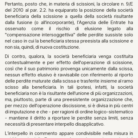
Pertanto, posto che, in materia di scissioni, la circolare n. 9/E
del 2010 al par. 2.2. ha equiparato la posizione della società
beneficiaria della scissione a quella della società risultante
dalla fusione (o all'incorporante), l’Agenzia delle Entrate ha
osservato come il rischio di elusione legato alla
"compensazione intersoggettiva" delle perdite sussiste solo
nel caso in cui la beneficiaria stessa preesista alla scissione e
non sia, quindi, di nuova costituzione.
Di contro, qualora, la società beneficiaria venga costituita
contestualmente e per effetto dell'operazione di scissione,
così che il suo patrimonio provenga unicamente dalla scissa,
nessun effetto elusivo è ravvisabile con riferimento al riporto
delle perdite maturate dalla scissa e trasferite insieme al ramo
scisso alla beneficiaria. In tali ipotesi, infatti, la società
beneficiaria non è la risultante dell'unione di più organizzazioni,
ma, piuttosto, parte di una preesistente organizzazione che,
per mezzo dell'operazione discissione, si è divisa in più centri
di imputazione e che - per ragioni di ordine logico-sistematico
- mantiene il diritto a riportare le perdite senza limiti, senza
necessità di presentare interpello disapplicativo.
L’interpello in commento appare condivisibile nella misura in