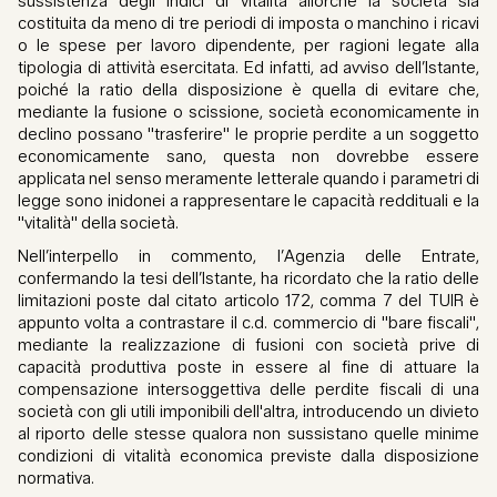
sussistenza degli indici di vitalità allorché la società sia
costituita da meno di tre periodi di imposta o manchino i ricavi
o le spese per lavoro dipendente, per ragioni legate alla
tipologia di attività esercitata. Ed infatti, ad avviso dell’Istante,
poiché la ratio della disposizione è quella di evitare che,
mediante la fusione o scissione, società economicamente in
declino possano "trasferire" le proprie perdite a un soggetto
economicamente sano, questa non dovrebbe essere
applicata nel senso meramente letterale quando i parametri di
legge sono inidonei a rappresentare le capacità reddituali e la
"vitalità" della società.
Nell’interpello in commento, l’Agenzia delle Entrate,
confermando la tesi dell’Istante, ha ricordato che la ratio delle
limitazioni poste dal citato articolo 172, comma 7 del TUIR è
appunto volta a contrastare il c.d. commercio di "bare fiscali",
mediante la realizzazione di fusioni con società prive di
capacità produttiva poste in essere al fine di attuare la
compensazione intersoggettiva delle perdite fiscali di una
società con gli utili imponibili dell'altra, introducendo un divieto
al riporto delle stesse qualora non sussistano quelle minime
condizioni di vitalità economica previste dalla disposizione
normativa.