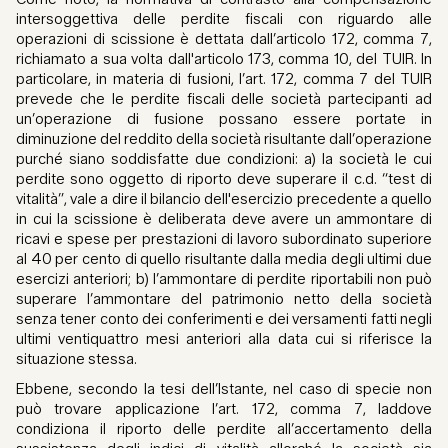
intersoggettiva delle perdite fiscali con riguardo alle
operazioni di scissione è dettata dall’articolo 172, comma 7,
richiamato a sua volta dall'articolo 173, comma 10, del TUIR. In
particolare, in materia di fusioni, l’art. 172, comma 7 del TUIR
prevede che le perdite fiscali delle società partecipanti ad
un’operazione di fusione possano essere portate in
diminuzione del reddito della società risultante dall’operazione
purché siano soddisfatte due condizioni: a) la società le cui
perdite sono oggetto di riporto deve superare il c.d. “test di
vitalità”, vale a dire il bilancio dell'esercizio precedente a quello
in cui la scissione è deliberata deve avere un ammontare di
ricavi e spese per prestazioni di lavoro subordinato superiore
al 40 per cento di quello risultante dalla media degli ultimi due
esercizi anteriori; b) l’ammontare di perdite riportabili non può
superare l’ammontare del patrimonio netto della società
senza tener conto dei conferimenti e dei versamenti fatti negli
ultimi ventiquattro mesi anteriori alla data cui si riferisce la
situazione stessa.
Ebbene, secondo la tesi dell’Istante, nel caso di specie non
può trovare applicazione l’art. 172, comma 7, laddove
condiziona il riporto delle perdite all’accertamento della