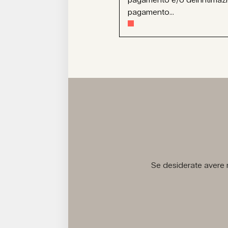
pagamento...
Se desiderate avere m