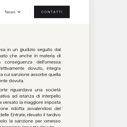
News
CONTATTI
sa in un giudizio seguito dal
mato che anche in materia di
n conseguenza dell'omessa
fettivamente dovuto, integra
la cui sanzione assorbe quella
mente dovuta.
orte riguardava una società
tiva ad istanza di interpello
eva versato la maggiore imposta
one ridotta avvalendosi del
le Entrate, rilevato il tardivo
ruolo la sanzione per omesso