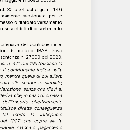
la maggiore imposta dovuta.
artt. 32 e 34 del d.lgs. n. 446
nomamente sanzionate, per le
 omesso o ritardato versamento
on suscettibili di assorbimento
difensiva del contribuente e,
zioni in materia IRAP trova
 la sentenza n. 27693 del 2020,
Lgs. n. 471 del 1997punisce la
 il contribuente indica nella
, mentre quella di cui all'art.
to, alle scadenze stabilite,
iarazione, senza che rilevi al
 deriva che, in caso di omessa
 dell'importo effettivamente
tituisce diretta conseguenza
n tal modo la fattispecie
1 del 1997, che copre sia la
evitabile mancato pagamento