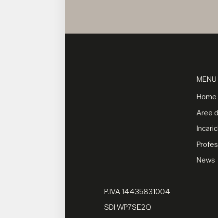
MENU
Home
Aree di
Incaric
Profes
News
P.IVA 14435831004
SDI WP7SE2Q