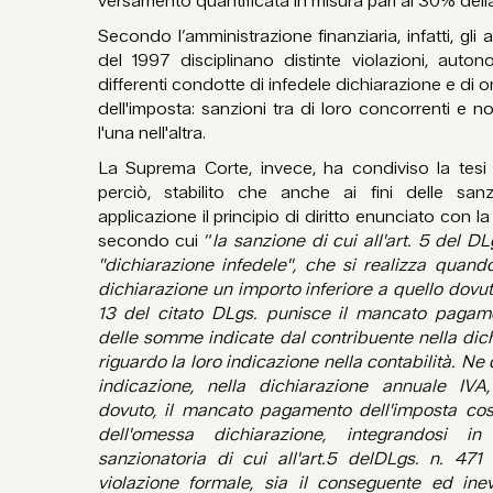
versamento quantificata in misura pari al 30% del
Secondo l’amministrazione finanziaria, infatti, gli 
del 1997 disciplinano distinte violazioni, auto
differenti condotte di infedele dichiarazione e di
dell'imposta: sanzioni tra di loro concorrenti e n
l'una nell'altra.
La Suprema Corte, invece, ha condiviso la tesi 
perciò, stabilito che anche ai fini delle san
applicazione il principio di diritto enunciato con
secondo cui “
la sanzione di cui all'art. 5 del D
"dichiarazione infedele", che si realizza quando
dichiarazione un importo inferiore a quello dovuto
13 del citato DLgs. punisce il mancato pagamen
delle somme indicate dal contribuente nella dich
riguardo la loro indicazione nella contabilità. Ne
indicazione, nella dichiarazione annuale IVA,
dovuto, il mancato pagamento dell'imposta cos
dell'omessa dichiarazione, integrandosi i
sanzionatoria di cui all'art.5 delDLgs. n. 47
violazione formale, sia il conseguente ed in