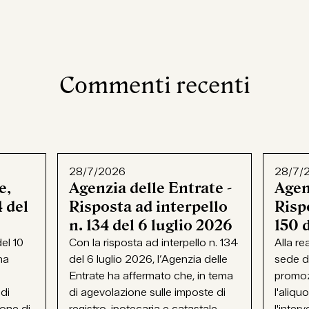
Commenti recenti
28/7/2026
28/7/
e,
Agenzia delle Entrate -
Agen
 del
Risposta ad interpello
Rispo
n. 134 del 6 luglio 2026
150 
el 10
Con la risposta ad interpello n. 134
Alla re
ha
del 6 luglio 2026, l’Agenzia delle
sede d
Entrate ha affermato che, in tema
promoz
 di
di agevolazione sulle imposte di
l'aliqu
ione di
registro, ipotecaria e catastale...
l'interv