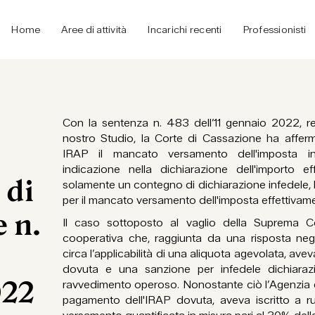
Home
Aree di attività
Incarichi recenti
Professionisti
Con la sentenza n. 483 dell’11 gennaio 2022, re
nostro Studio, la Corte di Cassazione ha affer
IRAP il mancato versamento dell'imposta i
indicazione nella dichiarazione dell'importo ef
 di
solamente un contegno di dichiarazione infedele, 
per il mancato versamento dell'imposta effettiva
 n.
Il caso sottoposto al vaglio della Suprema C
cooperativa che, raggiunta da una risposta nega
circa l’applicabilità di una aliquota agevolata, av
dovuta e una sanzione per infedele dichiarazi
022
ravvedimento operoso. Nonostante ciò l’Agenzia del
pagamento dell'IRAP dovuta, aveva iscritto a 