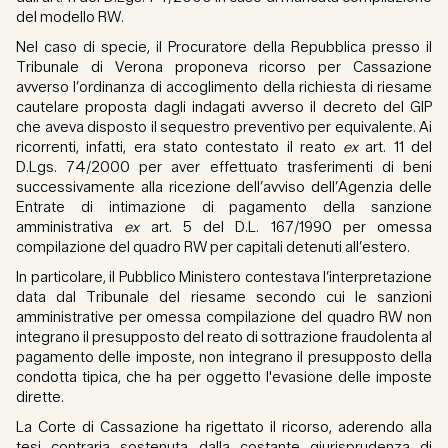
del modello RW.
Nel caso di specie, il Procuratore della Repubblica presso il
Tribunale di Verona proponeva ricorso per Cassazione
avverso l’ordinanza di accoglimento della richiesta di riesame
cautelare proposta dagli indagati avverso il decreto del GIP
che aveva disposto il sequestro preventivo per equivalente. Ai
ricorrenti, infatti, era stato contestato il reato
ex
art. 11 del
D.Lgs. 74/2000 per aver effettuato trasferimenti di beni
successivamente alla ricezione dell’avviso dell’Agenzia delle
Entrate di intimazione di pagamento della sanzione
amministrativa
ex
art. 5 del D.L. 167/1990 per omessa
compilazione del quadro RW per capitali detenuti all’estero.
In particolare, il Pubblico Ministero contestava l’interpretazione
data dal Tribunale del riesame secondo cui le sanzioni
amministrative per omessa compilazione del quadro RW non
integrano il presupposto del reato di sottrazione fraudolenta al
pagamento delle imposte, non integrano il presupposto della
condotta tipica, che ha per oggetto l'evasione delle imposte
dirette.
La Corte di Cassazione ha rigettato il ricorso, aderendo alla
tesi contraria sostenuta dalla costante giurisprudenza di