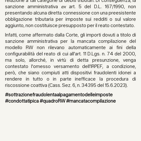
relazione a tali categorie di debiti tributari. Di conseguenza, la
sanzione amministrativa
ex
art. 5 del D.L. 167/1990, non
presentando alcuna diretta connessione con una preesistente
obbligazione tributaria per imposte sui redditi o sul valore
aggiunto, non costituisce presupposto per il reato contestato.
Infatti, come affermato dalla Corte, gli importi dovuti a titolo di
sanzione amministrativa per la mancata compilazione del
modello RW non rilevano automaticamente ai fini della
configurabilità del reato di cui all'art. 11 D.Lgs. n. 74 del 2000,
ma solo, allorché, in virtù di detta presunzione, venga
contestato l'omesso versamento dell'IRPEF, a condizione,
però, che siano compiuti atti dispositivi fraudolenti idonei a
rendere in tutto o in parte inefficace la procedura di
riscossione coattiva (Cass. Sez. 6, n. 34395 del 15.6.2023).
#sottrazionefraudolentaalpagamentodelleimposte
#condottatipica #quadroRW #mancatacompilazione