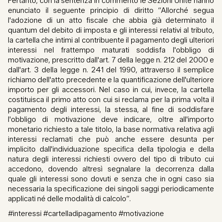
Pertanto, con la sentenza in commento le Sezioni Unite hanno
enunciato il seguente principio di diritto “Allorché segua
l'adozione di un atto fiscale che abbia già determinato il
quantum del debito di imposta e gli interessi relativi al tributo,
la cartella che intimi al contribuente il pagamento degli ulteriori
interessi nel frattempo maturati soddisfa l'obbligo di
motivazione, prescritto dall'art. 7 della legge n. 212 del 2000 e
dall'art. 3 della legge n. 241 del 1990, attraverso il semplice
richiamo dell'atto precedente e la quantificazione dell'ulteriore
importo per gli accessori. Nel caso in cui, invece, la cartella
costituisca il primo atto con cui si reclama per la prima volta il
pagamento degli interessi, la stessa, al fine di soddisfare
l'obbligo di motivazione deve indicare, oltre all'importo
monetario richiesto a tale titolo, la base normativa relativa agli
interessi reclamati che può anche essere desunta per
implicito dall'individuazione specifica della tipologia e della
natura degli interessi richiesti ovvero del tipo di tributo cui
accedono, dovendo altresì segnalare la decorrenza dalla
quale gli interessi sono dovuti e senza che in ogni caso sia
necessaria la specificazione dei singoli saggi periodicamente
applicati né delle modalità di calcolo”.
#interessi #cartelladipagamento #motivazione