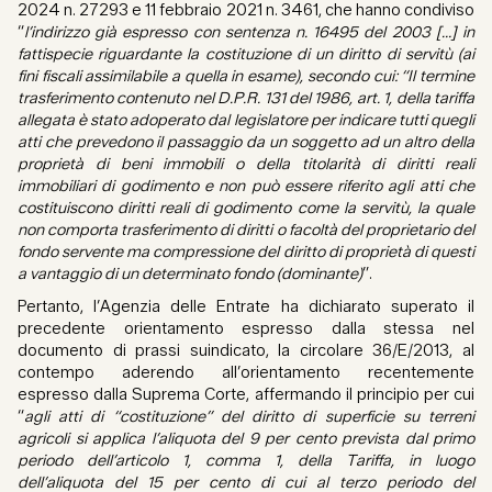
2024 n. 27293 e 11 febbraio 2021 n. 3461, che hanno condiviso
“
l’indirizzo già espresso con sentenza n. 16495 del 2003 […] in
fattispecie riguardante la costituzione di un diritto di servitù (ai
fini fiscali assimilabile a quella in esame), secondo cui: “Il termine
trasferimento contenuto nel D.P.R. 131 del 1986, art. 1, della tariffa
allegata è stato adoperato dal legislatore per indicare tutti quegli
atti che prevedono il passaggio da un soggetto ad un altro della
proprietà di beni immobili o della titolarità di diritti reali
immobiliari di godimento e non può essere riferito agli atti che
costituiscono diritti reali di godimento come la servitù, la quale
non comporta trasferimento di diritti o facoltà del proprietario del
fondo servente ma compressione del diritto di proprietà di questi
a vantaggio di un determinato fondo (dominante)
”.
Pertanto, l’Agenzia delle Entrate ha dichiarato superato il
precedente orientamento espresso dalla stessa nel
documento di prassi suindicato, la circolare 36/E/2013, al
contempo aderendo all’orientamento recentemente
espresso dalla Suprema Corte, affermando il principio per cui
“
agli atti di “costituzione” del diritto di superficie su terreni
agricoli si applica l’aliquota del 9 per cento prevista dal primo
periodo dell’articolo 1, comma 1, della Tariffa, in luogo
dell’aliquota del 15 per cento di cui al terzo periodo del