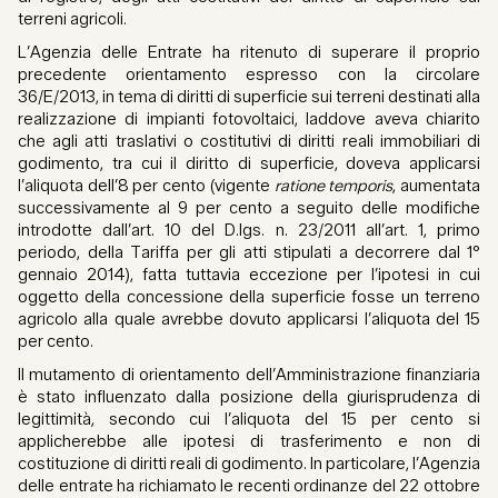
terreni agricoli.
L’Agenzia delle Entrate ha ritenuto di superare il proprio
precedente orientamento espresso con la circolare
36/E/2013, in tema di diritti di superficie sui terreni destinati alla
realizzazione di impianti fotovoltaici, laddove aveva chiarito
che agli atti traslativi o costitutivi di diritti reali immobiliari di
godimento, tra cui il diritto di superficie, doveva applicarsi
l’aliquota dell’8 per cento (vigente
ratione temporis
, aumentata
successivamente al 9 per cento a seguito delle modifiche
introdotte dall’art. 10 del D.lgs. n. 23/2011 all’art. 1, primo
periodo, della Tariffa per gli atti stipulati a decorrere dal 1°
gennaio 2014), fatta tuttavia eccezione per l’ipotesi in cui
oggetto della concessione della superficie fosse un terreno
agricolo alla quale avrebbe dovuto applicarsi l’aliquota del 15
per cento.
Il mutamento di orientamento dell’Amministrazione finanziaria
è stato influenzato dalla posizione della giurisprudenza di
legittimità, secondo cui l’aliquota del 15 per cento si
applicherebbe alle ipotesi di trasferimento e non di
costituzione di diritti reali di godimento. In particolare, l’Agenzia
delle entrate ha richiamato le recenti ordinanze del 22 ottobre