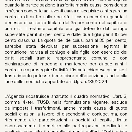
quando la partecipazione trasferita mortis causa, considerata
in sé, non consente agli aventi causa di acquisire o integrare un
controllo di diritto sulla società. Il caso concreto riguarda il
decesso di un socio titolare del 35 per cento del capitale di
una s.r.l.. Il restante capitale era già detenuto dal coniuge
superstite per il 35 per cento e dalle due figlie per il 15 per
cento ciascuna. La quota del de cuius, pari al 35 per cento,
sarebbe stata devoluta per successione legittima in
comunione indivisa al coniuge e alle figlie, con esercizio dei
diritti sociali tramite rappresentante comune e con
dichiarazione di impegno a mantenere per cinque anni il
controllo e a proseguire l’attività. L’istante chiedeva quindi se il
trasferimento potesse beneficiare dell’esenzione, anche alla
luce delle modifiche apportate dal d.lgs. n. 139/2024.
L’Agenzia ricostruisce anzitutto il quadro normativo. L’art. 3,
comma 4-ter, TUSD, nella formulazione vigente, esclude
dall’imposta i trasferimenti, anche mortis causa, di quote
sociali e azioni a favore di discendenti e coniuge, ma, con
riferimento alle partecipazioni in società di capitali, limita
espressamente il beneficio alle partecipazioni mediante le
quali sia acquisito il controllo ai sensi dell’art. 2359, primo