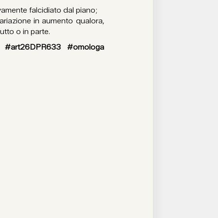
ivamente falcidiato dal piano;
variazione in aumento qualora,
tto o in parte.
ione #art26DPR633 #omologa