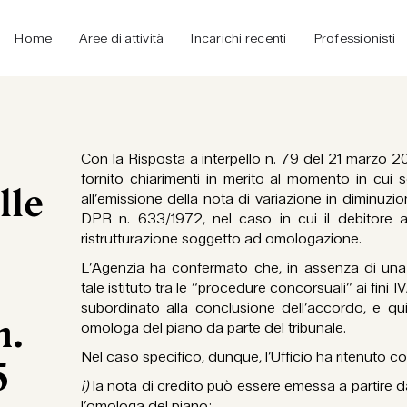
Home
Aree di attività
Incarichi recenti
Professionisti
Con la Risposta a interpello n. 79 del 21 marzo 20
fornito chiarimenti in merito al momento in cui sorg
lle
all’emissione della nota di variazione in diminuzion
DPR n. 633/1972, nel caso in cui il debitore 
ristrutturazione soggetto ad omologazione.
L’Agenzia ha confermato che, in assenza di una
tale istituto tra le “procedure concorsuali” ai fini IVA
subordinato alla conclusione dell’accordo, e qu
n.
omologa del piano da parte del tribunale.
Nel caso specifico, dunque, l’Ufficio ha ritenuto co
5
i)
la nota di credito può essere emessa a partire da
l’omologa del piano;