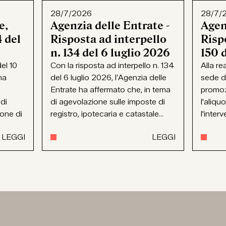
28/7/2026
28/7/
e,
Agenzia delle Entrate -
Agen
 del
Risposta ad interpello
Rispo
n. 134 del 6 luglio 2026
150 
el 10
Con la risposta ad interpello n. 134
Alla re
ha
del 6 luglio 2026, l’Agenzia delle
sede d
Entrate ha affermato che, in tema
promoz
 di
di agevolazione sulle imposte di
l'aliqu
ione di
registro, ipotecaria e catastale...
l'interv
LEGGI
LEGGI