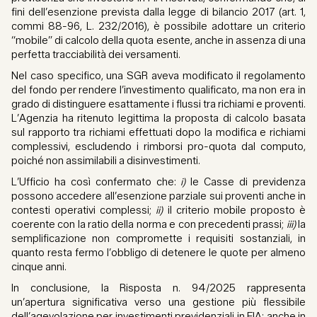
fini dell’esenzione prevista dalla legge di bilancio 2017 (art. 1,
commi 88-96, L. 232/2016), è possibile adottare un criterio
“mobile” di calcolo della quota esente, anche in assenza di una
perfetta tracciabilità dei versamenti.
Nel caso specifico, una SGR aveva modificato il regolamento
del fondo per rendere l’investimento qualificato, ma non era in
grado di distinguere esattamente i flussi tra richiami e proventi.
L’Agenzia ha ritenuto legittima la proposta di calcolo basata
sul rapporto tra richiami effettuati dopo la modifica e richiami
complessivi, escludendo i rimborsi pro-quota dal computo,
poiché non assimilabili a disinvestimenti.
L’Ufficio ha così confermato che:
i)
le Casse di previdenza
possono accedere all’esenzione parziale sui proventi anche in
contesti operativi complessi;
ii)
il criterio mobile proposto è
coerente con la ratio della norma e con precedenti prassi;
iii)
la
semplificazione non compromette i requisiti sostanziali, in
quanto resta fermo l’obbligo di detenere le quote per almeno
cinque anni.
In conclusione, la Risposta n. 94/2025 rappresenta
un’apertura significativa verso una gestione più flessibile
dell’agevolazione per investimenti previdenziali in FIA: anche in