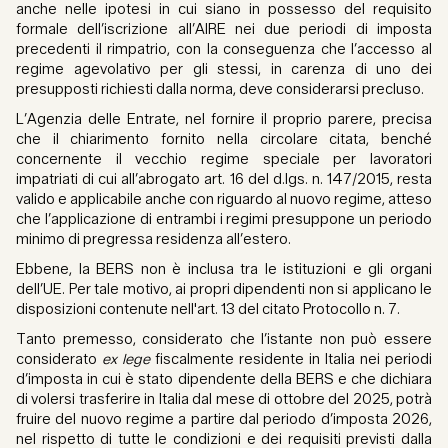
anche nelle ipotesi in cui siano in possesso del requisito
formale dell’iscrizione all’AIRE nei due periodi di imposta
precedenti il rimpatrio, con la conseguenza che l’accesso al
regime agevolativo per gli stessi, in carenza di uno dei
presupposti richiesti dalla norma, deve considerarsi precluso.
L’Agenzia delle Entrate, nel fornire il proprio parere, precisa
che il chiarimento fornito nella circolare citata, benché
concernente il vecchio regime speciale per lavoratori
impatriati di cui all’abrogato art. 16 del d.lgs. n. 147/2015, resta
valido e applicabile anche con riguardo al nuovo regime, atteso
che l’applicazione di entrambi i regimi presuppone un periodo
minimo di pregressa residenza all’estero.
Ebbene, la BERS non è inclusa tra le istituzioni e gli organi
dell’UE. Per tale motivo, ai propri dipendenti non si applicano le
disposizioni contenute nell'art. 13 del citato Protocollo n. 7.
Tanto premesso, considerato che l’istante non può essere
considerato
ex lege
fiscalmente residente in Italia nei periodi
d’imposta in cui è stato dipendente della BERS e che dichiara
di volersi trasferire in Italia dal mese di ottobre del 2025, potrà
fruire del nuovo regime a partire dal periodo d’imposta 2026,
nel rispetto di tutte le condizioni e dei requisiti previsti dalla