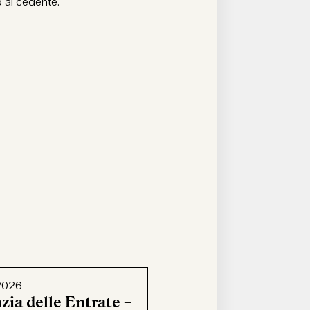
o al cedente.
2026
zia delle Entrate –