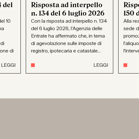
 del
Risposta ad interpello
Rispo
n. 134 del 6 luglio 2026
150 
el 10
Con la risposta ad interpello n. 134
Alla re
ha
del 6 luglio 2026, l’Agenzia delle
sede d
Entrate ha affermato che, in tema
promoz
 di
di agevolazione sulle imposte di
l'aliqu
ione di
registro, ipotecaria e catastale...
l'interv
LEGGI
LEGGI