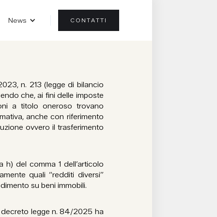
News
CONTATTI
023, n. 213 (legge di bilancio
lendo che, ai fini delle imposte
sioni a titolo oneroso trovano
rmativa, anche con riferimento
tuzione ovvero il trasferimento
a h) del comma 1 dell’articolo
mente quali “redditi diversi”
 godimento su beni immobili.
el decreto legge n. 84/2025 ha