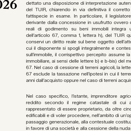
026
dettato una disposizione di interpretazione autent
del TUIR, chiarendo in via definitiva il corrett
fattispecie in esame. In particolare, il legislato
derivante dalla concessione in usufrutto ovvero dall
reali di godimento su beni immobili integra 
dell’articolo 67, comma 1, lettera h), del TUIR 
conservi un diritto reale sul bene oggetto dell’atto
cui il disponente si spogli integralmente e contes
sull’immobile, il corrispettivo percepito assume l
immobiliare, ai sensi delle lettere b) e b-bis) del
67. Nel caso di cessione di terreni agricoli, la lett
67 esclude la tassazione nell’ipotesi in cui il te
anni dall’acquisto oppure nel caso di terreni acqui
Nel caso specifico, l’istante, imprenditore agri
reddito secondo il regime catastale di cui a
rappresentato di essere proprietario, da oltre cin
edificabili e di voler procedere, nell’ambito di un’
passaggio generazionale, alla contestuale costituzi
in favore di una società e alla cessione della nuda