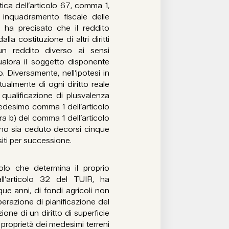
ica dell’articolo 67, comma 1,
o inquadramento fiscale delle
re ha precisato che il reddito
a costituzione di altri diritti
un reddito diverso ai sensi
qualora il soggetto disponente
. Diversamente, nell’ipotesi in
tualmente di ogni diritto reale
a qualificazione di plusvalenza
 medesimo comma 1 dell’articolo
era b) del comma 1 dell’articolo
rreno sia ceduto decorsi cinque
siti per successione.
colo che determina il proprio
ll’articolo 32 del TUIR, ha
que anni, di fondi agricoli non
operazione di pianificazione del
one di un diritto di superficie
 proprietà dei medesimi terreni