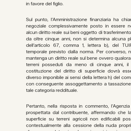
in favore del figlio.
Sul punto, l’Amministrazione finanziaria ha chia
negoziale complessivamente posto in essere non
alcun diritto reale sui beni oggetto di trasferimento
da oltre cinque anni, non si determina alcuna pl
dell’articolo 67, comma 1, lettera b), del TUI
temporale previsto dalla norma. Per converso, nel
mantenga un diritto reale sul bene ovvero qualor
terreni posseduti da meno di cinque anni, il c
costituzione del diritto di superficie dovrà ess
diverso imponibile ai sensi della lettera h) del com
con conseguente assoggettamento a tassazione 
tale categoria reddituale.
Pertanto, nella risposta in commento, l’Agenzi
prospettata dal contribuente, affermando che la 
superficie su terreni agricoli non edificabili p
contestualmente alla cessione della nuda propri