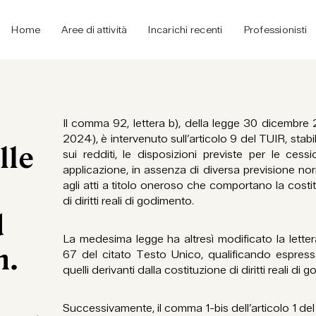
Home
Aree di attività
Incarichi recenti
Professionisti
Il comma 92, lettera b), della legge 30 dicembre 2
2024), è intervenuto sull’articolo 9 del TUIR, stabi
lle
sui redditi, le disposizioni previste per le ces
applicazione, in assenza di diversa previsione no
agli atti a titolo oneroso che comportano la costi
di diritti reali di godimento.
d
La medesima legge ha altresì modificato la letter
n.
67 del citato Testo Unico, qualificando espressa
quelli derivanti dalla costituzione di diritti reali di
Successivamente, il comma 1-bis dell’articolo 1 d