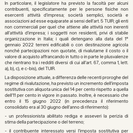
In particolare, il legislatore ha previsto la facoltà per alcuni
contribuenti, specificatamente per le persone fisiche non
esercenti attività d’impresa; società semplici, società e
associazioni ad esse equiparate ai sensi dell’art. 5 TUIR; gli enti
non commerciali per quel che attiene alle attività non inerenti
all’attività d’impresa; i soggetti non residenti, privi di stabile
organizzazione in Italia; i quali detengano alla data del 1°
gennaio 2022 terreni edificabili o con destinazione agricola
nonché partecipazioni non quotate, di rivalutarne il costo o il
valore di acquisto affrancando in tutto o in parte le plusvalenze
che rientrano tra i redditi diversi di cui all’art. 67, comma 1, lett.
a), b), c), e c-bis), del TUIR.
La disposizione attuale, a differenza delle recenti proroghe del
regime di rivalutazione, ha previsto un incremento dell’imposta
sostitutiva con aliquota unica del 14 per cento rispetto a quella
dell’11 per cento in vigore in passato. Inoltre, è necessario che
entro il 15 giugno 2022 (in precedenza il riferimento
consolidato era al 30 giugno dell’anno di riferimento):
- un professionista abilitato rediga e asseveri la perizia di
stima della partecipazione o del terreno;
- il contribuente interessato versi l’imposta sostitutiva per