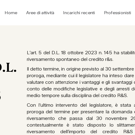
Home
Aree di attività
Incarichi recenti
Professionisti
L’art. 5 del D.L. 18 ottobre 2023 n. 145 ha stabilit
riversamento spontaneo del credito r&s.
D.L.
Il detto termine, in origine previsto al 30 settembr
proroga, mediante cui il legislatore ha inteso dare l
valutare con attenzione i vantaggi e gli svantaggi
conto delle modifiche legislative e degli arresti d
5
medio tempore sulla disciplina del credito R&S.
Con l’ultimo intervento del legislatore, è stata
proroga del termine per presentare la domanda d
riversamento che passa dal 30 novembre 
contestualmente è stato disposto lo slittament
riversamento dell’importo del credito R&