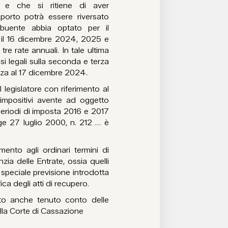
 e che si ritiene di aver
porto potrà essere riversato
ibuente abbia optato per il
o il 16 dicembre 2024, 2025 e
re rate annuali. In tale ultima
ssi legali sulla seconda e terza
enza al 17 dicembre 2024.
l legislatore con riferimento al
 impositivi avente ad oggetto
 periodi di imposta 2016 e 2017
gge 27 luglio 2000, n. 212 … è
mento agli ordinari termini di
ia delle Entrate, ossia quelli
 speciale previsione introdotta
ica degli atti di recupero.
to anche tenuto conto delle
lla Corte di Cassazione