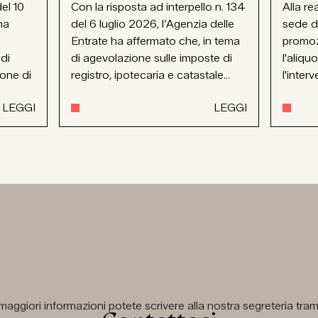
el 10
Con la risposta ad interpello n. 134
Alla re
ha
del 6 luglio 2026, l’Agenzia delle
sede d
Entrate ha affermato che, in tema
promoz
 di
di agevolazione sulle imposte di
l'aliqu
ione di
registro, ipotecaria e catastale...
l'interv
LEGGI
LEGGI
aggiori informazioni potete scrivere alla nostra segreteria tramit