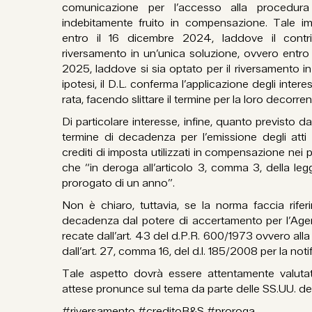
comunicazione per l’accesso alla procedura
indebitamente fruito in compensazione. Tale im
entro il 16 dicembre 2024, laddove il contr
riversamento in un’unica soluzione, ovvero entr
2025, laddove si sia optato per il riversamento in t
ipotesi, il D.L. conferma l’applicazione degli intere
rata, facendo slittare il termine per la loro decorr
Di particolare interesse, infine, quanto previsto da
termine di decadenza per l’emissione degli atti
crediti di imposta utilizzati in compensazione nei
che “in deroga all’articolo 3, comma 3, della le
prorogato di un anno”.
Non è chiaro, tuttavia, se la norma faccia riferi
decadenza dal potere di accertamento per l’Agenz
recate dall’art. 43 del d.P.R. 600/1973 ovvero alla
dall’art. 27, comma 16, del d.l. 185/2008 per la notif
Tale aspetto dovrà essere attentamente valuta
attese pronunce sul tema da parte delle SS.UU. de
#riversamento #creditoR&S #proroga