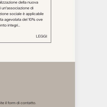
alizzazione della nuova
i un'associazione di
ione sociale è applicabile
ota agevolata del 10% ove
ento integri...
LEGGI
e il form di contatto.