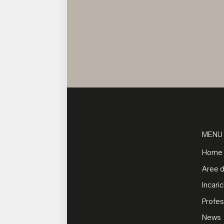
MENU
Home
Aree di
Incaric
Profes
News