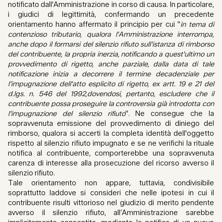
notificato dall'Amministrazione in corso di causa. In particolare,
i giudici di legittimità, confermando un precedente
orientamento hanno affermato il principio per cui "
in tema di
contenzioso tributario, qualora l'Amministrazione interrompa,
anche dopo il formarsi del silenzio rifiuto sull'istanza di rimborso
del contribuente, la propria inerzia, notificando a quest'ultimo un
provvedimento di rigetto, anche parziale, dalla data di tale
notificazione inizia a decorrere il termine decadenziale per
l'impugnazione dell'atto esplicito di rigetto, ex artt. 19 e 21 del
d.lgs. n. 546 del 1992,dovendosi, pertanto, escludere che il
contribuente possa proseguire la controversia già introdotta con
l'impugnazione del silenzio rifiuto
". Ne consegue che la
sopravvenuta emissione del provvedimento di diniego del
rimborso, qualora si accerti la completa identità dell'oggetto
rispetto al silenzio rifiuto impugnato e se ne verifichi la rituale
notifica al contribuente, comporterebbe una sopravvenuta
carenza di interesse alla prosecuzione del ricorso avverso il
silenzio rifiuto.
Tale orientamento non appare, tuttavia, condivisibile
soprattutto laddove si consideri che nelle ipotesi in cui il
contribuente risulti vittorioso nel giudizio di merito pendente
avverso il silenzio rifiuto, all’Amministrazione sarebbe