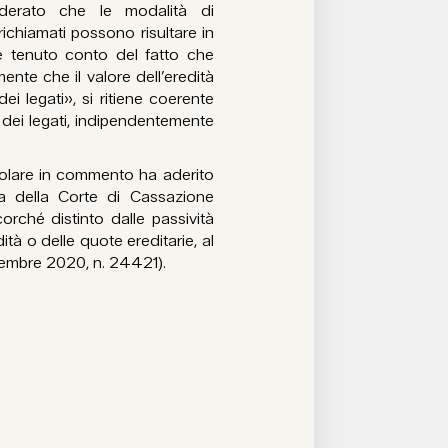
iderato che le modalità di
richiamati possono risultare in
 e tenuto conto del fatto che
nte che il valore dell’eredità
ei legati», si ritiene coerente
o dei legati, indipendentemente
rcolare in commento ha aderito
za della Corte di Cassazione
corché distinto dalle passività
ità o delle quote ereditarie, al
ovembre 2020, n. 24421).