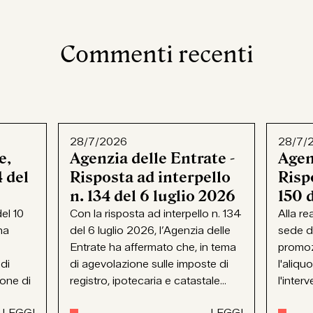
Commenti recenti
28/7/2026
28/7/
e,
Agenzia delle Entrate -
Agen
 del
Risposta ad interpello
Rispo
n. 134 del 6 luglio 2026
150 
el 10
Con la risposta ad interpello n. 134
Alla re
ha
del 6 luglio 2026, l’Agenzia delle
sede d
Entrate ha affermato che, in tema
promoz
 di
di agevolazione sulle imposte di
l'aliqu
ione di
registro, ipotecaria e catastale...
l'interv
LEGGI
LEGGI