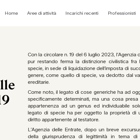
Home
Aree di attività
Incarichi recenti
Professionisti
Con la circolare n. 19 del 6 luglio 2023, l’Agenzia 
pur restando ferma la distinzione civilistica fr
specie, in sede di liquidazione dell’imposta di succ
genere, come quello di specie, va dedotto dal val
lle
ereditarie.
Come noto, il legato di cose generiche ha ad ogg
19
specificamente determinati, ma una cosa presa 
appartenenza ad un genus ed individuabile sol
legato di specie ha per oggetto la proprietà di
diritto appartenente al testatore.
L’Agenzia delle Entrate, dopo un breve excursus
della giurisprudenza di legittimità in tema di