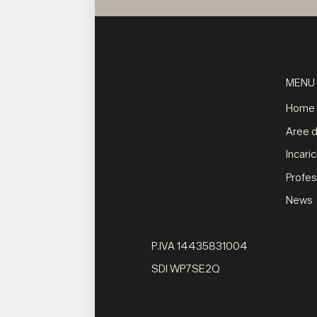
MENU
Home
Aree di
Incaric
Profes
News
P.IVA 14435831004
SDI WP7SE2Q