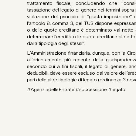
trattamento fiscale, concludendo che “cons
tassazione del legato di genere nei termini sopra 
violazione del principio di “giusta imposizione”
l’articolo 8, comma 3, del TUS dispone espressame
o delle quote ereditarie è determinato «al netto d
determinare l’eredità o le quote ereditarie al nett
dalla tipologia degli stessi”.
L’Amministrazione finanziaria, dunque, con la Ci
all’orientamento più recente della giurispruden
secondo cui a fini fiscali, il legato di genere, an
deducibili, deve essere escluso dal valore dell’ered
pari delle altre tipologie di legato (ordinanza 3 n
#AgenziadelleEntrate #successione #legato