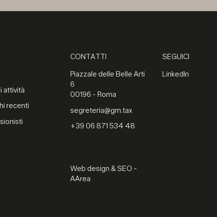
CONTATTI
SEGUICI
Piazzale delle Belle Arti
LinkedIn
6
 attività
00196 - Roma
hi recenti
segreteria@gm.tax
sionisti
+39 06 871 534 48
Web design & SEO -
AArea