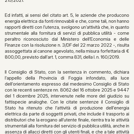
215/2021.
Ed infatti, ai sensi del citato art. 5, le aziende che producono
energia elettrica da fonti rinnovabili e che, come tali, non hanno
rapporti diretti con l’utenza, svolgono un’attività che, in quanto
strumentale alla fornitura di servizi di pubblica utilità - come
peraltro riconosciuto dal Ministero dell’Economia e delle
Finanze con la risoluzione n. 3/DF del 22 marzo 2022 -, risulta
assoggettata al canone agevolato, nella misura forfettaria di €
800,00, previsto dall’art. 1, comma 831, della l. n. 160/2019.
Il Consiglio di Stato, con la sentenza in commento, dichiara
l’appello della Provincia di Foggia infondato, alla luce
dell’orientamento espresso dal medesimo Consiglio di Stato
con le recenti sentenze nn. 8062 del 16 ottobre 2025 e 9447
del 1 dicembre 2025, intervenute nelle more del giudizio su
fattispecie analoghe. Con le citate sentenze il Consiglio di
Stato ha ritenuto che l’attività di produzione dell’energia
elettrica da parte di soggetti privati, che include il trasporto ai
distributori che la erogano all’utente finale, rientra tra le attività
strumentali alla fornitura del servizio di pubblica utilità, anche in
assenza di allacci diretti con gli utenti finali, e che a tale attività