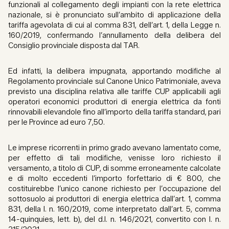
funzionali al collegamento degli impianti con la rete elettrica
nazionale, si è pronunciato sull’ambito di applicazione della
tariffa agevolata di cui al comma 831, dell’art. 1, della Legge n.
160/2019, confermando l’annullamento della delibera del
Consiglio provinciale disposta dal TAR.
Ed infatti, la delibera impugnata, apportando modifiche al
Regolamento provinciale sul Canone Unico Patrimoniale, aveva
previsto una disciplina relativa alle tariffe CUP applicabili agli
operatori economici produttori di energia elettrica da fonti
rinnovabili elevandole fino all’importo della tariffa standard, pari
per le Province ad euro 7,50.
Le imprese ricorrenti in primo grado avevano lamentato come,
per effetto di tali modifiche, venisse loro richiesto il
versamento, a titolo di CUP, di somme erroneamente calcolate
e di molto eccedenti l’importo forfettario di € 800, che
costituirebbe l’unico canone richiesto per l’occupazione del
sottosuolo ai produttori di energia elettrica dall’art. 1, comma
831, della l. n. 160/2019, come interpretato dall’art. 5, comma
14-quinquies, lett. b), del d.l. n. 146/2021, convertito con l. n.