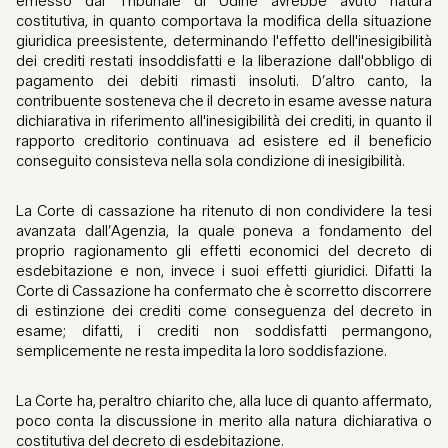
emesso dal Tribunale di Udine avrebbe avuto natura
costitutiva, in quanto comportava la modifica della situazione
giuridica preesistente, determinando l'effetto dell'inesigibilità
dei crediti restati insoddisfatti e la liberazione dall'obbligo di
pagamento dei debiti rimasti insoluti. D’altro canto, la
contribuente sosteneva che il decreto in esame avesse natura
dichiarativa in riferimento all'inesigibilità dei crediti, in quanto il
rapporto creditorio continuava ad esistere ed il beneficio
conseguito consisteva nella sola condizione di inesigibilità.
La Corte di cassazione ha ritenuto di non condividere la tesi
avanzata dall’Agenzia, la quale poneva a fondamento del
proprio ragionamento gli effetti economici del decreto di
esdebitazione e non, invece i suoi effetti giuridici. Difatti la
Corte di Cassazione ha confermato che è scorretto discorrere
di estinzione dei crediti come conseguenza del decreto in
esame; difatti, i crediti non soddisfatti permangono,
semplicemente ne resta impedita la loro soddisfazione.
La Corte ha, peraltro chiarito che, alla luce di quanto affermato,
poco conta la discussione in merito alla natura dichiarativa o
costitutiva del decreto di esdebitazione.