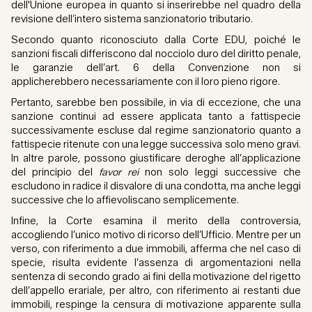
dell'Unione europea in quanto si inserirebbe nel quadro della
revisione dell’intero sistema sanzionatorio tributario.
Secondo quanto riconosciuto dalla Corte EDU, poiché le
sanzioni fiscali differiscono dal nocciolo duro del diritto penale,
le garanzie dell’art. 6 della Convenzione non si
applicherebbero necessariamente con il loro pieno rigore.
Pertanto, sarebbe ben possibile, in via di eccezione, che una
sanzione continui ad essere applicata tanto a fattispecie
successivamente escluse dal regime sanzionatorio quanto a
fattispecie ritenute con una legge successiva solo meno gravi.
In altre parole, possono giustificare deroghe all’applicazione
del principio del
favor rei
non solo leggi successive che
escludono in radice il disvalore di una condotta, ma anche leggi
successive che lo affievoliscano semplicemente.
Infine, la Corte esamina il merito della controversia,
accogliendo l’unico motivo di ricorso dell’Ufficio. Mentre per un
verso, con riferimento a due immobili, afferma che nel caso di
specie, risulta evidente l’assenza di argomentazioni nella
sentenza di secondo grado ai fini della motivazione del rigetto
dell’appello erariale, per altro, con riferimento ai restanti due
immobili, respinge la censura di motivazione apparente sulla