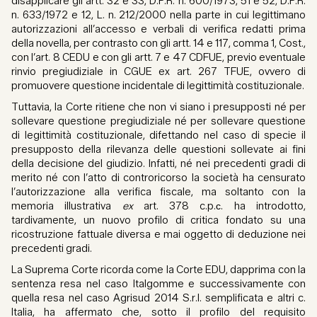
disapplicare gli artt. 32 e 33, D.P.R. n. 600/1973, 51 e 52, D.P.R.
n. 633/1972 e 12, L. n. 212/2000 nella parte in cui legittimano
autorizzazioni all’accesso e verbali di verifica redatti prima
della novella, per contrasto con gli artt. 14 e 117, comma 1, Cost.,
con l’art. 8 CEDU e con gli artt. 7 e 47 CDFUE, previo eventuale
rinvio pregiudiziale in CGUE ex art. 267 TFUE, ovvero di
promuovere questione incidentale di legittimità costituzionale.
Tuttavia, la Corte ritiene che non vi siano i presupposti né per
sollevare questione pregiudiziale né per sollevare questione
di legittimità costituzionale, difettando nel caso di specie il
presupposto della rilevanza delle questioni sollevate ai fini
della decisione del giudizio. Infatti, né nei precedenti gradi di
merito né con l’atto di controricorso la società ha censurato
l’autorizzazione alla verifica fiscale, ma soltanto con la
memoria illustrativa
ex
art. 378 c.p.с. ha introdotto,
tardivamente, un nuovo profilo di critica fondato su una
ricostruzione fattuale diversa e mai oggetto di deduzione nei
precedenti gradi.
La Suprema Corte ricorda come la Corte EDU, dapprima con la
sentenza resa nel caso Italgomme e successivamente con
quella resa nel caso Agrisud 2014 S.r.l. semplificata e altri c.
Italia, ha affermato che, sotto il profilo del requisito