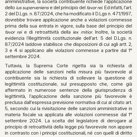
amministrative, la società contribuente richiede l’applicazione
dello
ius superveniens
e del principio del
favor rei
. Ed infatti, l’art.
2 del D.Lgs. n. 87/2024, che ha modificato il D.Lgs n. 471/1997,
dovrebbe trovare applicazione anche a violazioni commesse
prima della sua entrata in vigore, sulla base del principio del
favor rei
e di retroattività della
lex mitior
. Inoltre, la società
evidenzia l’illegittimità costituzionale dell’art. 5 del D.Lgs. n.
87/2024 laddove stabilisce che disposizioni di cui agli artt. 2,
3 e 4 si applicano alle violazioni commesse a partire dal 1°
settembre 2024.
Tuttavia, la Suprema Corte rigetta sia la richiesta di
applicazione delle sanzioni nella misura più favorevole al
contribuente sia la richiesta di sollevare la questione di
legittimità costituzionale, sul presupposto che, come già
affermato in numerose sentenze della giurisprudenza di
legittimità, l’applicazione della sanzione più favorevole è
preclusa dall’espressa previsione normativa di cui al citato art.
5, secondo cui la rivisitazione delle sanzioni amministrative in
materia fiscale va applicata alle violazioni commesse dal 1°
settembre 2024. La scelta del legislatore di derogare al
principio di retroattività della legge più favorevole non appare
in contrasto con i principi costituzionali, né con quelli di diritto