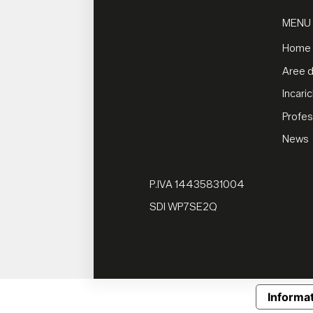
MENU
Home
Aree di
Incaric
Profes
News
P.IVA 14435831004
SDI WP7SE2Q
Informat