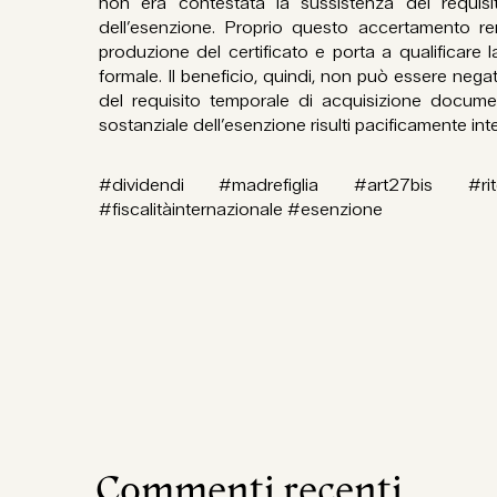
non era contestata la sussistenza dei requisiti
dell’esenzione. Proprio questo accertamento rend
produzione del certificato e porta a qualificare
formale. Il beneficio, quindi, non può essere nega
del requisito temporale di acquisizione docum
sostanziale dell’esenzione risulti pacificamente int
#dividendi #madrefiglia #art27bis #rit
#fiscalitàinternazionale #esenzione
Commenti recenti