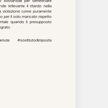
 sostanziali per beneficiare
e irrilevante il ritardo nella
 la violazione come puramente
to per il solo mancato rispetto
entale quando il presupposto
egrato.
enute #sostitutodimposta