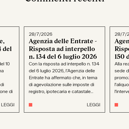
28/7/2026
28/7/
e,
Agenzia delle Entrate -
Agen
 del
Risposta ad interpello
Rispo
n. 134 del 6 luglio 2026
150 
el 10
Con la risposta ad interpello n. 134
Alla re
ha
del 6 luglio 2026, l’Agenzia delle
sede d
Entrate ha affermato che, in tema
promoz
 di
di agevolazione sulle imposte di
l'aliqu
ione di
registro, ipotecaria e catastale...
l'interv
LEGGI
LEGGI