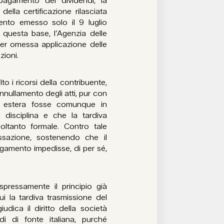
pagamento dei dividendi, la
ella certificazione rilasciata
mento emesso solo il 9 luglio
questa base, l’Agenzia delle
er omessa applicazione delle
zioni.
o i ricorsi della contribuente,
nullamento degli atti, pur con
tà estera fosse comunque in
la disciplina e che la tardiva
soltanto formale. Contro tale
ssazione, sostenendo che il
agamento impedisse, di per sé,
pressamente il principio già
 la tardiva trasmissione del
iudica il diritto della società
di di fonte italiana, purché