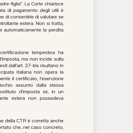
dre-figlia". La Corte chiarisce
ata di pagamento degli utili è
fine di consentirle di valutare se
rollante estera. Non si tratta,
ini automaticamente la perdita
certificazione tempestiva ha
 d’imposta, ma non incide sulla
sti dall’art. 27-bis risultano in
cipata italiana non opera la
te il certificato, l’esenzione
rischio assunto dalla stessa
ostituto d’imposta se, in un
ante estera non possedeva
one della CTR è corretta anche
certato che, nel caso concreto,