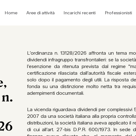
Home
Aree di attività
Incarichi recenti
Professionisti
L’ordinanza n. 13128/2026 affronta un tema molt
dividendi infragruppo transfrontalieri: se la società
l’esenzione da ritenuta prevista dal regime "m
certificazione rilasciata dall’autorità fiscale est
e,
solo dopo il pagamento degli utili. La risposta de
fonda su una distinzione molto netta tra requisi
 n.
adempimenti documentali.
La vicenda riguardava dividendi per complessivi 5 
2007 da una società italiana alla propria controlla
26
distribuzioni, la società italiana aveva applicato il
di cui all’art. 27-bis D.P.R. 600/1973. In sede di