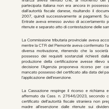
finanza aveva rilevato che, al momento del 
partecipata italiana non era ancora in possesso d
dall’autorità fiscale danese, risultando il docu
2007, quindi successivamente ai pagamenti. Su 
Entrate aveva emesso avviso di accertamento p
ritenute e separato atto di contestazione delle san
La Commissione tributaria provinciale aveva accolt
mentre la CTR del Piemonte aveva confermato l’an
diversa motivazione, ritenendo che la socie
possesso dei requisiti sostanziali richiesti dal
produzione della certificazione avesse rilievo 
decisione l’Agenzia proponeva ricorso per ca
mancato possesso del certificato alla data del p
l’applicazione dell’esenzione.
La Cassazione respinge il ricorso e richiama es
affermato da Cass. n. 27646/2023, secondo cui
certificato dell’autorità fiscale straniera non preg
madre all’esenzione dalle ritenute sui dividen