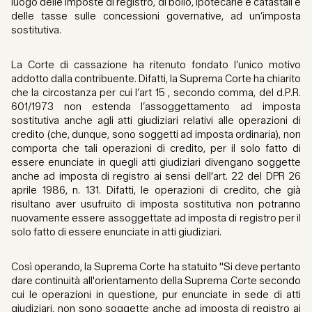
luogo delle imposte di registro, di bollo, ipotecarie e catastali e
delle tasse sulle concessioni governative, ad un’imposta
sostitutiva.
La Corte di cassazione ha ritenuto fondato l’unico motivo
addotto dalla contribuente. Difatti, la Suprema Corte ha chiarito
che la circostanza per cui l’art 15 , secondo comma, del d.P.R.
601/1973 non estenda l’assoggettamento ad imposta
sostitutiva anche agli atti giudiziari relativi alle operazioni di
credito (che, dunque, sono soggetti ad imposta ordinaria), non
comporta che tali operazioni di credito, per il solo fatto di
essere enunciate in quegli atti giudiziari divengano soggette
anche ad imposta di registro ai sensi dell'art. 22 del DPR 26
aprile 1986, n. 131. Difatti, le operazioni di credito, che già
risultano aver usufruito di imposta sostitutiva non potranno
nuovamente essere assoggettate ad imposta di registro per il
solo fatto di essere enunciate in atti giudiziari.
Così operando, la Suprema Corte ha statuito "Si deve pertanto
dare continuità all'orientamento della Suprema Corte secondo
cui le operazioni in questione, pur enunciate in sede di atti
giudiziari, non sono soggette anche ad imposta di registro ai