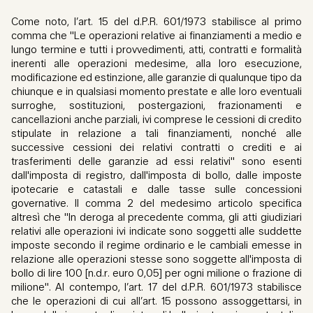
Come noto, l’art. 15 del d.P.R. 601/1973 stabilisce al primo
comma che "Le operazioni relative ai finanziamenti a medio e
lungo termine e tutti i provvedimenti, atti, contratti e formalità
inerenti alle operazioni medesime, alla loro esecuzione,
modificazione ed estinzione, alle garanzie di qualunque tipo da
chiunque e in qualsiasi momento prestate e alle loro eventuali
surroghe, sostituzioni, postergazioni, frazionamenti e
cancellazioni anche parziali, ivi comprese le cessioni di credito
stipulate in relazione a tali finanziamenti, nonché alle
successive cessioni dei relativi contratti o crediti e ai
trasferimenti delle garanzie ad essi relativi" sono esenti
dall'imposta di registro, dall'imposta di bollo, dalle imposte
ipotecarie e catastali e dalle tasse sulle concessioni
governative. Il comma 2 del medesimo articolo specifica
altresì che "In deroga al precedente comma, gli atti giudiziari
relativi alle operazioni ivi indicate sono soggetti alle suddette
imposte secondo il regime ordinario e le cambiali emesse in
relazione alle operazioni stesse sono soggette all'imposta di
bollo di lire 100 [n.d.r. euro 0,05] per ogni milione o frazione di
milione". Al contempo, l’art. 17 del d.P.R. 601/1973 stabilisce
che le operazioni di cui all’art. 15 possono assoggettarsi, in