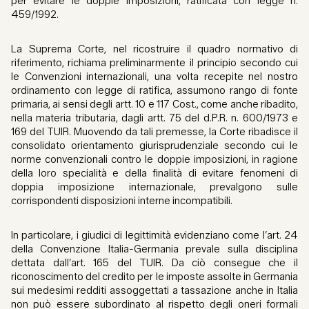
per evitare le doppie imposizioni, ratificata con legge n.
459/1992.
La Suprema Corte, nel ricostruire il quadro normativo di
riferimento, richiama preliminarmente il principio secondo cui
le Convenzioni internazionali, una volta recepite nel nostro
ordinamento con legge di ratifica, assumono rango di fonte
primaria, ai sensi degli artt. 10 e 117 Cost., come anche ribadito,
nella materia tributaria, dagli artt. 75 del d.P.R. n. 600/1973 e
169 del TUIR. Muovendo da tali premesse, la Corte ribadisce il
consolidato orientamento giurisprudenziale secondo cui le
norme convenzionali contro le doppie imposizioni, in ragione
della loro specialità e della finalità di evitare fenomeni di
doppia imposizione internazionale, prevalgono sulle
corrispondenti disposizioni interne incompatibili.
In particolare, i giudici di legittimità evidenziano come l’art. 24
della Convenzione Italia-Germania prevale sulla disciplina
dettata dall’art. 165 del TUIR. Da ciò consegue che il
riconoscimento del credito per le imposte assolte in Germania
sui medesimi redditi assoggettati a tassazione anche in Italia
non può essere subordinato al rispetto degli oneri formali