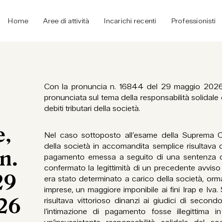
Home
Aree di attività
Incarichi recenti
Professionisti
Con la pronuncia n. 16844 del 29 maggio 2026,
pronunciata sul tema della responsabilità solidal
debiti tributari della società.
e,
Nel caso sottoposto all’esame della Suprema C
della società in accomandita semplice risultava de
n.
pagamento emessa a seguito di una sentenza 
confermato la legittimità di un precedente avvis
29
era stato determinato a carico della società, orma
imprese, un maggiore imponibile ai fini Irap e Iv
26
risultava vittorioso dinanzi ai giudici di seco
l’intimazione di pagamento fosse illegittima 