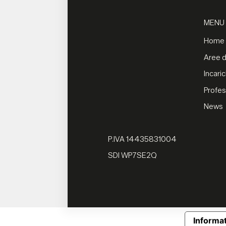
MENU
Home
Aree di
Incaric
Profes
News
P.IVA 14435831004
SDI WP7SE2Q
Informat