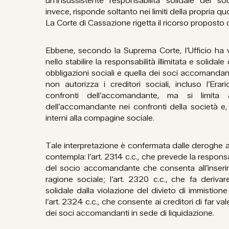
un’insussistente responsabilità solidale del s
invece, risponde soltanto nei limiti della propria qu
La Corte di Cassazione rigetta il ricorso proposto d
Ebbene, secondo la Suprema Corte, l’Ufficio ha viol
nello stabilire la responsabilità illimitata e solida
obbligazioni sociali e quella dei soci accomandanti
non autorizza i creditori sociali, incluso l’Era
confronti dell’accomandante, ma si limita a
dell’accomandante nei confronti della società e,
interni alla compagine sociale.
Tale interpretazione è confermata dalle deroghe a 
contempla: l’art. 2314 c.c., che prevede la responsabil
del socio accomandante che consenta all’inseri
ragione sociale; l’art. 2320 c.c., che fa derivare
solidale dalla violazione del divieto di immistio
l’art. 2324 c.c., che consente ai creditori di far vale
dei soci accomandanti in sede di liquidazione.