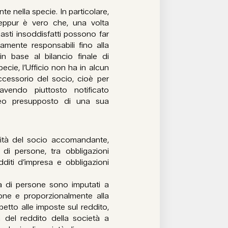
te nella specie. In particolare,
, seppur è vero che, una volta
rimasti insoddisfatti possono far
atamente responsabili fino alla
 base al bilancio finale di
specie, l’Ufficio non ha in alcun
ccessorio del socio, cioè per
avendo piuttosto notificato
oneo presupposto di una sua
ilità del socio accomandante,
à di persone, tra obbligazioni
diti d’impresa e obbligazioni
ietà di persone sono imputati a
one e proporzionalmente alla
spetto alle imposte sul reddito,
 del reddito della società a