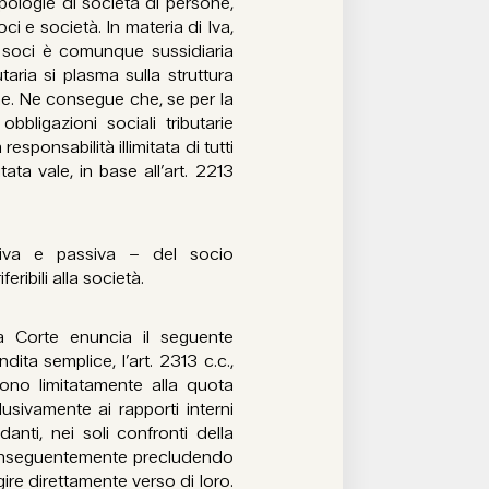
ipologie di società di persone,
i e società. In materia di Iva,
i soci è comunque sussidiaria
utaria si plasma sulla struttura
one. Ne consegue che, se per la
obbligazioni sociali tributarie
esponsabilità illimitata di tutti
mitata vale, in base all’art. 2213
tiva e passiva – del socio
eribili alla società.
a Corte enuncia il seguente
dita semplice, l’art. 2313 c.c.,
ono limitatamente alla quota
lusivamente ai rapporti interni
nti, nei soli confronti della
 conseguentemente precludendo
 agire direttamente verso di loro.