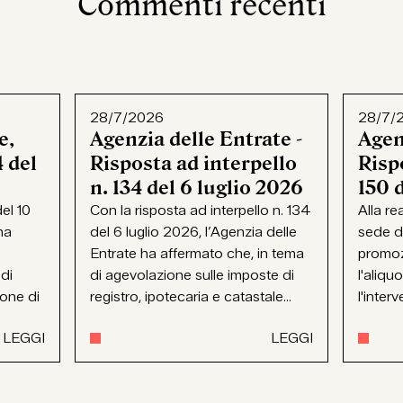
Commenti recenti
28/7/2026
28/7/
e,
Agenzia delle Entrate -
Agen
 del
Risposta ad interpello
Rispo
n. 134 del 6 luglio 2026
150 
el 10
Con la risposta ad interpello n. 134
Alla re
ha
del 6 luglio 2026, l’Agenzia delle
sede d
Entrate ha affermato che, in tema
promoz
 di
di agevolazione sulle imposte di
l'aliqu
ione di
registro, ipotecaria e catastale...
l'interv
LEGGI
LEGGI