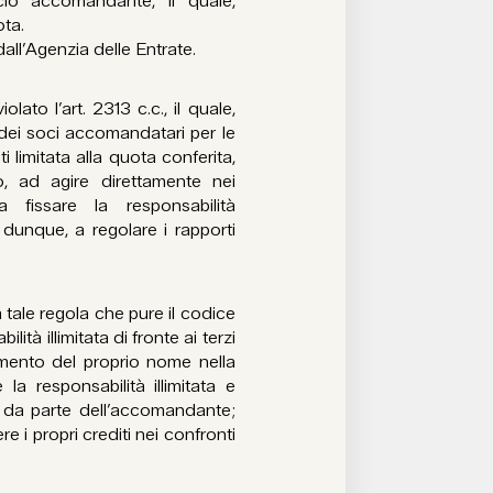
ocio accomandante, il quale,
ota.
all’Agenzia delle Entrate.
ato l’art. 2313 c.c., il quale,
le dei soci accomandatari per le
 limitata alla quota conferita,
rio, ad agire direttamente nei
 fissare la responsabilità
 dunque, a regolare i rapporti
tale regola che pure il codice
ità illimitata di fronte ai terzi
mento del proprio nome nella
 la responsabilità illimitata e
ne da parte dell’accomandante;
re i propri crediti nei confronti