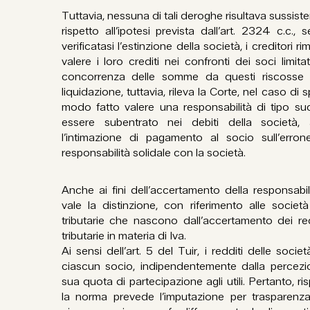
Tuttavia, nessuna di tali deroghe risultava sussisten
rispetto all’ipotesi prevista dall’art. 2324 c.c.
verificatasi l’estinzione della società, i creditori 
valere i loro crediti nei confronti dei soci limit
concorrenza delle somme da questi riscosse in
liquidazione, tuttavia, rileva la Corte, nel caso di 
modo fatto valere una responsabilità di tipo su
essere subentrato nei debiti della società, 
l’intimazione di pagamento al socio sull’err
responsabilità solidale con la società.
Anche ai fini dell’accertamento della responsab
vale la distinzione, con riferimento alle societ
tributarie che nascono dall’accertamento dei red
tributarie in materia di Iva.
Ai sensi dell’art. 5 del Tuir, i redditi delle soc
ciascun socio, indipendentemente dalla percezi
sua quota di partecipazione agli utili. Pertanto, ri
la norma prevede l’imputazione per trasparenza