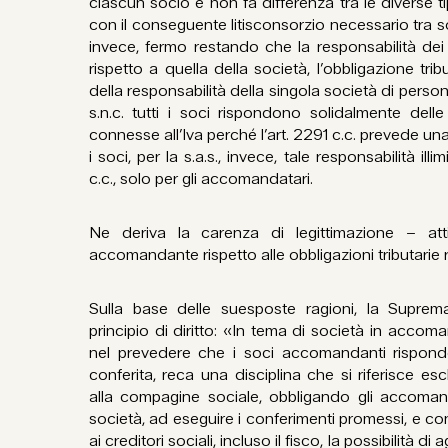
ciascun socio e non fa differenza tra le diverse t
con il conseguente litisconsorzio necessario tra soc
invece, fermo restando che la responsabilità de
rispetto a quella della società, l’obbligazione trib
della responsabilità della singola società di pers
s.n.c. tutti i soci rispondono solidalmente delle 
connesse all’Iva perché l’art. 2291 c.c. prevede una r
i soci, per la s.a.s., invece, tale responsabilità illi
c.c., solo per gli accomandatari.
Ne deriva la carenza di legittimazione – at
accomandante rispetto alle obbligazioni tributarie rif
Sulla base delle suesposte ragioni, la Suprem
principio di diritto: «In tema di società in accoman
nel prevedere che i soci accomandanti rispond
conferita, reca una disciplina che si riferisce esc
alla compagine sociale, obbligando gli accomanda
società, ad eseguire i conferimenti promessi, e
ai creditori sociali, incluso il fisco, la possibilità di