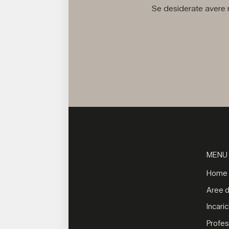
Se desiderate avere m
MENU
Home
Aree di
Incaric
Profes