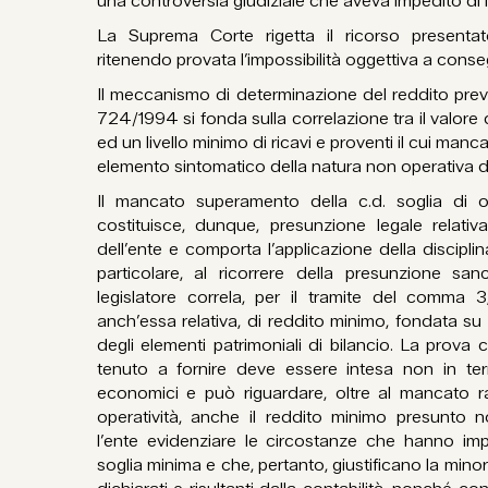
una controversia giudiziale che aveva impedito di ini
La Suprema Corte rigetta il ricorso presentat
ritenendo provata l’impossibilità oggettiva a conseg
Il meccanismo di determinazione del reddito previs
724/1994 si fonda sulla correlazione tra il valore d
ed un livello minimo di ricavi e proventi il cui man
elemento sintomatico della natura non operativa de
Il mancato superamento della c.d. soglia di ope
costituisce, dunque, presunzione legale relativ
dell’ente e comporta l’applicazione della discipli
particolare, al ricorrere della presunzione sanc
legislatore correla, per il tramite del comma
anch’essa relativa, di reddito minimo, fondata su c
degli elementi patrimoniali di bilancio. La prova 
tenuto a fornire deve essere intesa non in term
economici e può riguardare, oltre al mancato ra
operatività, anche il reddito minimo presunto
l’ente evidenziare le circostanze che hanno imp
soglia minima e che, pertanto, giustificano la minor