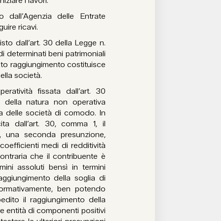
ziare i lavori.
o dall’Agenzia delle Entrate
uire ricavi.
to dall’art. 30 della Legge n.
i determinati beni patrimoniali
cato raggiungimento costituisce
lla società.
ratività fissata dall’art. 30
a della natura non operativa
na delle società di comodo. In
ita dall’art. 30, comma 1, il
 3, una seconda presunzione,
oefficienti medi di redditività
contraria che il contribuente è
ini assoluti bensì in termini
ggiungimento della soglia di
 normativamente, ben potendo
edito il raggiungimento della
e entità di componenti positivi