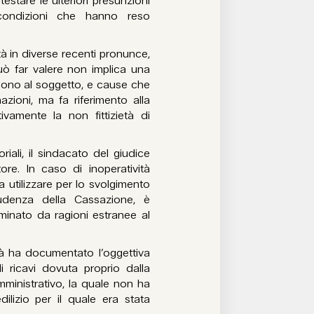
testare le ulteriori presunzioni
 condizioni che hanno reso
tà in diverse recenti pronunce,
 può far valere non implica una
ngono al soggetto, e cause che
zioni, ma fa riferimento alla
vamente la non fittizietà di
iali, il sindacato del giudice
ore. In caso di inoperatività
 utilizzare per lo svolgimento
prudenza della Cassazione, è
rminato da ragioni estranee al
tà ha documentato l’oggettiva
i ricavi dovuta proprio dalla
mministrativo, la quale non ha
ilizio per il quale era stata