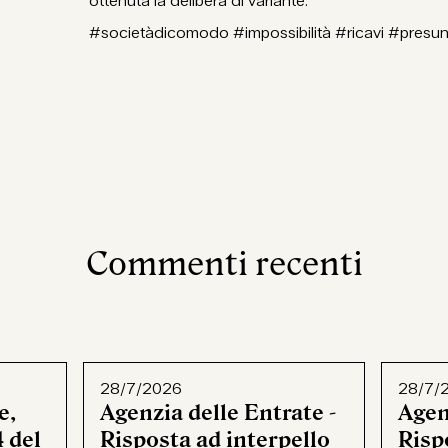
ottenuta la delibera di variante.
#societàdicomodo #impossibilità #ricavi #presun
Commenti recenti
28/7/2026
28/7/
e,
Agenzia delle Entrate -
Agen
 del
Risposta ad interpello
Rispo