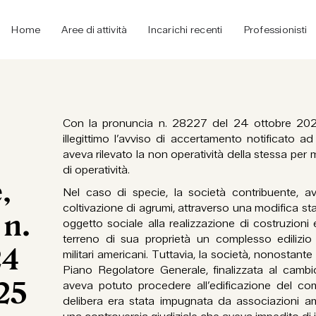
Home
Aree di attività
Incarichi recenti
Professionisti
Con la pronuncia n. 28227 del 24 ottobre 2025
illegittimo l’avviso di accertamento notificato ad
aveva rilevato la non operatività della stessa pe
di operatività.
,
Nel caso di specie, la società contribuente, ave
coltivazione di agrumi, attraverso una modifica sta
 n.
oggetto sociale alla realizzazione di costruzioni ed
terreno di sua proprietà un complesso edilizio 
24
militari americani. Tuttavia, la società, nonostante
Piano Regolatore Generale, finalizzata al cambi
25
aveva potuto procedere all’edificazione del com
delibera era stata impugnata da associazioni am