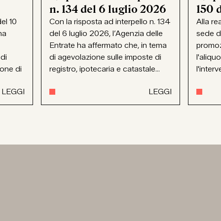
n. 134 del 6 luglio 2026
150 
el 10
Con la risposta ad interpello n. 134
Alla re
ha
del 6 luglio 2026, l’Agenzia delle
sede d
Entrate ha affermato che, in tema
promoz
 di
di agevolazione sulle imposte di
l'aliqu
ione di
registro, ipotecaria e catastale...
l'interv
LEGGI
LEGGI