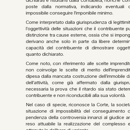
dichiarati e risultanti dalla contabilità, nonché con
poste dalla normativa, indicando eventuali
impossibile conseguire l'imponibile minimo.
Come interpretato dalla giurisprudenza di legittimi
l’oggettività delle situazioni che il contribuente
distinzione tra cause esterne, ossia che si impo
derivano anche solo in parte da libere determina
capacità del contribuente di dimostrare oggetti
quanto dichiarato.
Come noto, con riferimento alle scelte imprenditor
non coinvolge le scelte di merito dell'imprendit
dipesa dalla mancata costruzione dell’immobile da
dell’attività, come già affermato dalla giuris
necessaria la prova che il ritardo sia stato dete
contribuente e non riconducibili alla sua volontà.
Nel caso di specie, riconosce la Corte, la socie
situazione di impossibilità del conseguimento d
pendenza della controversia innanzi al giudice a
reso attuabile la realizzazione del complesso ed