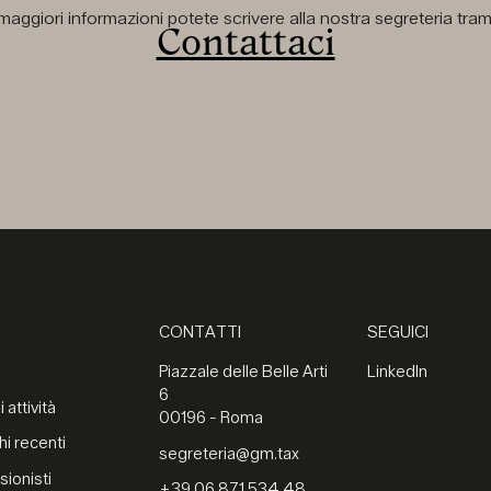
aggiori informazioni potete scrivere alla nostra segreteria tramit
Contattaci
CONTATTI
SEGUICI
Piazzale delle Belle Arti
LinkedIn
6
 attività
00196 - Roma
hi recenti
segreteria@gm.tax
sionisti
+39 06 871 534 48