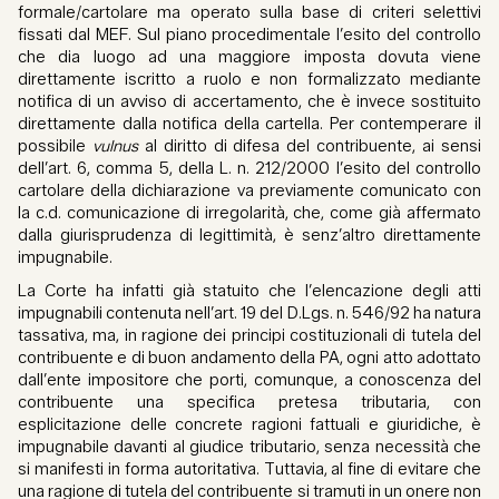
formale/cartolare ma operato sulla base di criteri selettivi
fissati dal MEF. Sul piano procedimentale l’esito del controllo
che dia luogo ad una maggiore imposta dovuta viene
direttamente iscritto a ruolo e non formalizzato mediante
notifica di un avviso di accertamento, che è invece sostituito
direttamente dalla notifica della cartella. Per contemperare il
possibile
vulnus
al diritto di difesa del contribuente, ai sensi
dell’art. 6, comma 5, della L. n. 212/2000 l’esito del controllo
cartolare della dichiarazione va previamente comunicato con
la c.d. comunicazione di irregolarità, che, come già affermato
dalla giurisprudenza di legittimità, è senz’altro direttamente
impugnabile.
La Corte ha infatti già statuito che l’elencazione degli atti
impugnabili contenuta nell’art. 19 del D.Lgs. n. 546/92 ha natura
tassativa, ma, in ragione dei principi costituzionali di tutela del
contribuente e di buon andamento della PA, ogni atto adottato
dall’ente impositore che porti, comunque, a conoscenza del
contribuente una specifica pretesa tributaria, con
esplicitazione delle concrete ragioni fattuali e giuridiche, è
impugnabile davanti al giudice tributario, senza necessità che
si manifesti in forma autoritativa. Tuttavia, al fine di evitare che
una ragione di tutela del contribuente si tramuti in un onere non