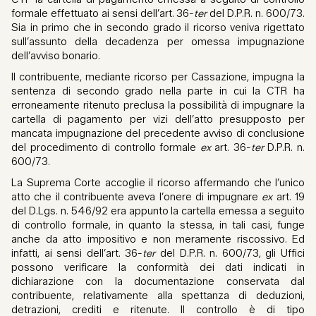
formale effettuato ai sensi dell’art. 36-
ter
del D.P.R. n. 600/73.
Sia in primo che in secondo grado il ricorso veniva rigettato
sull’assunto della decadenza per omessa impugnazione
dell’avviso bonario.
Il contribuente, mediante ricorso per Cassazione, impugna la
sentenza di secondo grado nella parte in cui la CTR ha
erroneamente ritenuto preclusa la possibilità di impugnare la
cartella di pagamento per vizi dell’atto presupposto per
mancata impugnazione del precedente avviso di conclusione
del procedimento di controllo formale
ex
art. 36-
ter
D.P.R. n.
600/73.
La Suprema Corte accoglie il ricorso affermando che l’unico
atto che il contribuente aveva l’onere di impugnare
ex
art. 19
del D.Lgs. n. 546/92 era appunto la cartella emessa a seguito
di controllo formale, in quanto la stessa, in tali casi, funge
anche da atto impositivo e non meramente riscossivo. Ed
infatti, ai sensi dell’art. 36-
ter
del D.P.R. n. 600/73, gli Uffici
possono verificare la conformità dei dati indicati in
dichiarazione con la documentazione conservata dal
contribuente, relativamente alla spettanza di deduzioni,
detrazioni, crediti e ritenute. Il controllo è di tipo