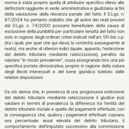
norma è stata proprio quella di attribuire specifico rilievo alle
definizioni raggiunte in sede amministrativa e giudiziaria ai fini
della valutazione della rilevanza penale del fatto. Il D.Lgs. n.
87/2024 ha pertanto stabilito che gli autori dei reati previsti
dal D.Lgs. n. 74/2000 possano beneficiare della causa di
esclusione della punibilità per particolare tenuità del fatto non
solo in ragione degli ordinari criteri indicati nell’art. 131-bis c.p.
(tra i quali, per quel che qui rileva, la condotta susseguente al
reato), ma anche di ulteriori indici (quale, appunto, l’estinzione
del debito tributario mediante rateizzazione), peraltro da
valutare "in modo prevalente", ossia assegnando loro una più
specifica portata dimostrativa, proprio in ragione della natura
degli illeciti interessati e del bene giuridico tutelato dalle
relative disposizioni.
Da ciò deriva che, in presenza di una progressiva estinzione
del debito tributario mediante rateizzazione il giudice può
valutare in termini di prevalenza la differenza tra l’entità del
debito tributario iniziale e quella dei pagamenti effettuati, con
la conseguenza che, qualora i pagamenti effettuati coprano
una percentuale assai elevata del debito tributario, il
comportamento dell’imputato successivo alla commissione