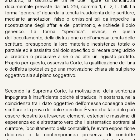
anzitutto, la distinzione tra le due figure di bancarotta
documentale previste dall’art. 216, comma 1, n. 2, L. fall. La
forma "generale" riguarda la tenuta fraudolenta delle scritture,
mediante annotazioni false o omissioni tali da impedire la
ricostruzione degli affari e del patrimonio, e richiede il dolo
generico. La forma "specifica", invece, è quella
dell’occultamento, della distruzione o dell’omessa tenuta delle
scritture, presuppone la loro materiale inesistenza totale o
parziale ed è assistita dal dolo specifico di recare pregiudizio
ai creditori o procurare a sé o ad altri un ingiusto profitto.
Proprio per questo, osserva la Corte, la qualificazione dell’una
o dell’altra ipotesi esige una motivazione chiara sia sul piano
oggettivo sia sul piano soggettivo.
Secondo la Suprema Corte, la motivazione della sentenza
impugnata è insufficiente poiché si traduce, in sostanza, nella
coincidenza tra il dato oggettivo dell’omessa consegna delle
scritture e la prova del dolo specifico. È vero che tale dolo può
essere ricostruito attraverso elementi esteriori e massime di
esperienza ed è altrettanto vero che il sistematico sottrarsi al
curatore, l’occultamento della contabilità, l’elevata esposizione
debitoria o la contemporanea presenza di condotte