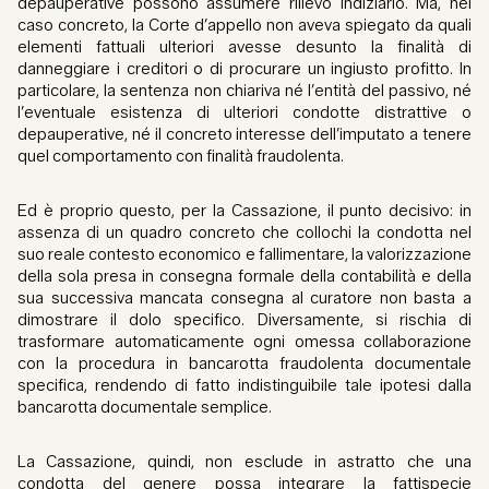
depauperative possono assumere rilievo indiziario. Ma, nel
caso concreto, la Corte d’appello non aveva spiegato da quali
elementi fattuali ulteriori avesse desunto la finalità di
danneggiare i creditori o di procurare un ingiusto profitto. In
particolare, la sentenza non chiariva né l’entità del passivo, né
l’eventuale esistenza di ulteriori condotte distrattive o
depauperative, né il concreto interesse dell’imputato a tenere
quel comportamento con finalità fraudolenta.
Ed è proprio questo, per la Cassazione, il punto decisivo: in
assenza di un quadro concreto che collochi la condotta nel
suo reale contesto economico e fallimentare, la valorizzazione
della sola presa in consegna formale della contabilità e della
sua successiva mancata consegna al curatore non basta a
dimostrare il dolo specifico. Diversamente, si rischia di
trasformare automaticamente ogni omessa collaborazione
con la procedura in bancarotta fraudolenta documentale
specifica, rendendo di fatto indistinguibile tale ipotesi dalla
bancarotta documentale semplice.
La Cassazione, quindi, non esclude in astratto che una
condotta del genere possa integrare la fattispecie