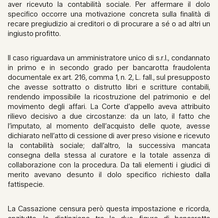
aver ricevuto la contabilità sociale. Per affermare il dolo
specifico occorre una motivazione concreta sulla finalità di
recare pregiudizio ai creditori o di procurare a sé o ad altri un
ingiusto profitto.
Il caso riguardava un amministratore unico di s.r.l., condannato
in primo e in secondo grado per bancarotta fraudolenta
documentale ex art. 216, comma 1, n. 2, L. fall., sul presupposto
che avesse sottratto o distrutto libri e scritture contabili,
rendendo impossibile la ricostruzione del patrimonio e del
movimento degli affari. La Corte d’appello aveva attribuito
rilievo decisivo a due circostanze: da un lato, il fatto che
l’imputato, al momento dell’acquisto delle quote, avesse
dichiarato nell’atto di cessione di aver preso visione e ricevuto
la contabilità sociale; dall’altro, la successiva mancata
consegna della stessa al curatore e la totale assenza di
collaborazione con la procedura. Da tali elementi i giudici di
merito avevano desunto il dolo specifico richiesto dalla
fattispecie.
La Cassazione censura però questa impostazione e ricorda,