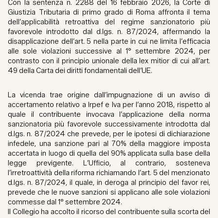
Con la sentenza n. 2288 del 16 febbraio 2026, la Corte di
Giustizia Tributaria di primo grado di Roma affronta il tema
dell’applicabilità retroattiva del regime sanzionatorio più
favorevole introdotto dal d.lgs. n. 87/2024, affermando la
disapplicazione dell’art. 5 nella parte in cui ne limita l’efficacia
alle sole violazioni successive al 1° settembre 2024, per
contrasto con il principio unionale della lex mitior di cui all’art.
49 della Carta dei diritti fondamentali dell’UE.
La vicenda trae origine dall’impugnazione di un avviso di
accertamento relativo a Irpef e Iva per l’anno 2018, rispetto al
quale il contribuente invocava l’applicazione della norma
sanzionatoria più favorevole successivamente introdotta dal
d.lgs. n. 87/2024 che prevede, per le ipotesi di dichiarazione
infedele, una sanzione pari al 70% della maggiore imposta
accertata in luogo di quella del 90% applicata sulla base della
legge previgente. L’Ufficio, al contrario, sosteneva
l’irretroattività della riforma richiamando l’art. 5 del menzionato
d.lgs. n. 87/2024, il quale, in deroga al principio del favor rei,
prevede che le nuove sanzioni si applicano alle sole violazioni
commesse dal 1° settembre 2024.
Il Collegio ha accolto il ricorso del contribuente sulla scorta del