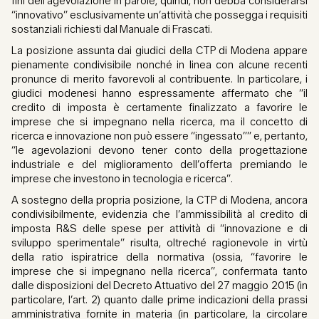
fini dell’agevolazione in parole, quindi, non debba considerarsi
“innovativo” esclusivamente un’attività che possegga i requisiti
sostanziali richiesti dal Manuale di Frascati.
La posizione assunta dai giudici della CTP di Modena appare
pienamente condivisibile nonché in linea con alcune recenti
pronunce di merito favorevoli al contribuente. In particolare, i
giudici modenesi hanno espressamente affermato che “il
credito di imposta è certamente finalizzato a favorire le
imprese che si impegnano nella ricerca, ma il concetto di
ricerca e innovazione non può essere “ingessato”” e, pertanto,
“le agevolazioni devono tener conto della progettazione
industriale e del miglioramento dell’offerta premiando le
imprese che investono in tecnologia e ricerca”.
A sostegno della propria posizione, la CTP di Modena, ancora
condivisibilmente, evidenzia che l’ammissibilità al credito di
imposta R&S delle spese per attività di “innovazione e di
sviluppo sperimentale” risulta, oltreché ragionevole in virtù
della ratio ispiratrice della normativa (ossia, “favorire le
imprese che si impegnano nella ricerca”, confermata tanto
dalle disposizioni del Decreto Attuativo del 27 maggio 2015 (in
particolare, l’art. 2) quanto dalle prime indicazioni della prassi
amministrativa fornite in materia (in particolare, la circolare