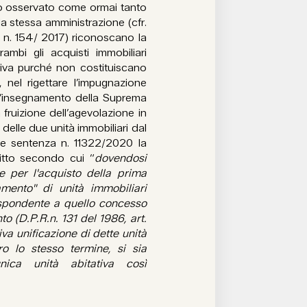
to osservato come ormai tanto
lla stessa amministrazione (cfr.
e n. 154/ 2017) riconoscano la
mbi gli acquisti immobiliari
ativa purché non costituiscano
o, nel rigettare l’impugnazione
 l’insegnamento della Suprema
 fruizione dell’agevolazione in
elle due unità immobiliari dal
nte sentenza n. 11322/2020 la
ritto secondo cui “
dovendosi
e per l'acquisto della prima
amento" di unità immobiliari
rispondente a quello concesso
to (D.P.R.n. 131 del 1986, art.
tiva unificazione di dette unità
o lo stesso termine, si sia
nica unità abitativa così