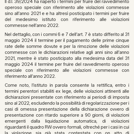
Il d.l. 39/2024 ha riaperto i termini per fruire del ravvedimento
operoso speciale con riferimento alle violazioni commesse
sino all’anno 2021 e e ha altresì posticipato i termini per fruire
del medesimo istituto con riferimento alle violazioni
commesse nell’anno 2022.
Nel dettaglio, con i commi 6 e 7 dell’art. 7 è stato differito al 31
maggio 2024 il termine per il pagamento delle prime cinque
rate delle somme dovute e per la rimozione delle violazioni
commesse con le dichiarazioni relative agli anni sino all’anno
2021, mentre è stato posticipato alla medesima data del 31
maggio 2024 il termine per fruire del ravvedimento operoso
speciale con riferimento alle violazioni commesse con
riferimento all’anno 2022.
Come noto, l’istituto in parola consente la rettifica, entro i
termini perentori stabiliti ex lege, delle violazioni attinenti alle
dichiarazioni presentate con riferimento ai periodi di imposta
sino al 2022, escludendo la possibilità di regolarizzazione per i
casi di omessa presentazione della dichiarazione ovvero di
presentazione con ritardo superiore a 90 giorni, di violazioni
emergenti dalla liquidazione automatica, di violazioni
riguardanti il quadro RW ovvero formali, oltreché per i casi in cui
la violazione sia già stata contestata con on atto di