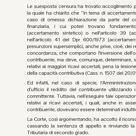
Le suesposta censura ha trovato accoglimento pr
la quale ha chiarito che “In tema di accertamento 
caso di omessa dichiarazione da parte del con
finanziaria, i cui poteri trovano fondament
(accertamento sintetico) o nell'articolo 39 (ac
nell'articolo 41 del Dpr 600/1973 (accertamento
presunzioni supersemplici, anche prive, cioè, dei re
concordanza, che comportano l'inversione dell'o
contribuente, ma deve, comunque, determinare, si
relativi ai maggiori ricavi accertati, pena la lesio
della capacità contributiva (Cass. n. 1507 del 20/0
Ed infatti, nel caso di specie, l’Amministrazio
d’ufficio il reddito del contribuente utilizzando 
committente. Tuttavia, nell’eseguire tale operazio
relativi ai ricavi accertati, i quali, anche in ass
contribuente, dovevano essere determinati indutt
La Corte, così argomentando, ha accolto il ricors
cassando la sentenza di appello e rinviando la 
Tributaria di secondo grado.