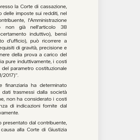
esso la Corte di cassazione,
delle imposte sui redditi, nel
tribuente, l'Amministrazione
o non già nell'articolo 38
certamento induttivo), bensì
 d’ufficio), può ricorrere a
quisiti di gravità, precisione e
nere della prova a carico del
a pure induttivamente, i costi
ne del parametro costituzionale
1/2017)”.
ne finanziaria ha determinato
i dati trasmessi dalla società
ne, non ha considerato i costi
enza di indicazioni fornite dal
ivamente.
o presentato dal contribuente,
causa alla Corte di Giustizia