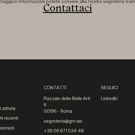
aggiori informazioni potete scrivere alla nostra segreteria tramit
Contattaci
CONTATTI
SEGUICI
Piazzale delle Belle Arti
LinkedIn
6
 attività
00196 - Roma
hi recenti
segreteria@gm.tax
sionisti
+39 06 871 534 48