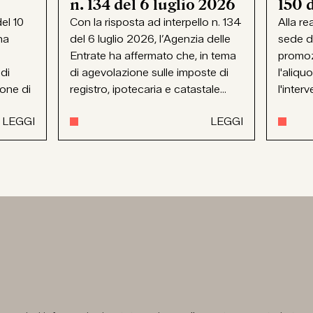
n. 134 del 6 luglio 2026
150 
el 10
Con la risposta ad interpello n. 134
Alla re
ha
del 6 luglio 2026, l’Agenzia delle
sede d
Entrate ha affermato che, in tema
promoz
 di
di agevolazione sulle imposte di
l'aliqu
ione di
registro, ipotecaria e catastale...
l'interv
LEGGI
LEGGI