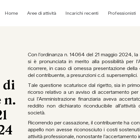
Home
Aree di attività
Incarichi recenti
Professionisti
Con l’ordinanza n. 14064 del 21 maggio 2024, la
si è pronunciata in merito alla possibilità per l’
ricorrere, in caso di omessa presentazione della 
del contribuente, a presunzioni c.d. supersemplici.
 di
Tale questione scaturisce dal rigetto, sia in pri
ricorso relativo a un avviso di accertamento per 
 n.
cui l’Amministrazione finanziaria aveva accerta
reddito non dichiarato riconducibile all’attivit
21
società.
Ricorrendo per cassazione, il contribuente ha contes
24
appello non avesse riconosciuto i costi sostenuti 
attività professionale, nonostante l’accertamento in 