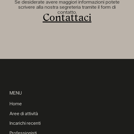
Se desiderate avere maggiori informazioni potete
scrivere alla nostra segreteria tramite il form di
contatto.
Contattaci
MENU
Home
Aree di attività
Incarichi recenti
Professionisti