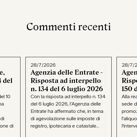
Commenti recenti
28/7/2026
28/7/
e,
Agenzia delle Entrate -
Agen
 del
Risposta ad interpello
Rispo
n. 134 del 6 luglio 2026
150 
el 10
Con la risposta ad interpello n. 134
Alla re
ha
del 6 luglio 2026, l’Agenzia delle
sede d
Entrate ha affermato che, in tema
promoz
 di
di agevolazione sulle imposte di
l'aliqu
ione di
registro, ipotecaria e catastale...
l'interv