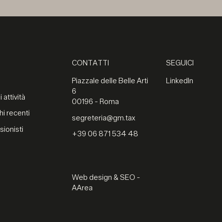
CONTATTI
SEGUICI
Piazzale delle Belle Arti
LinkedIn
6
 attività
00196 - Roma
hi recenti
segreteria@gm.tax
sionisti
+39 06 871 534 48
Web design & SEO -
AArea