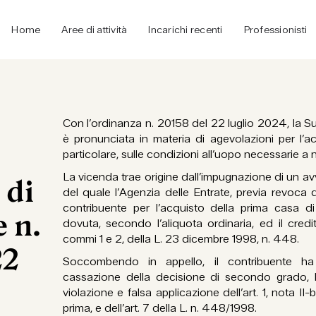
Home
Aree di attività
Incarichi recenti
Professionisti
Con l’ordinanza n. 20158 del 22 luglio 2024, la 
è pronunciata in materia di agevolazioni per l’a
particolare, sulle condizioni all’uopo necessarie a
La vicenda trae origine dall’impugnazione di un av
 di
del quale l’Agenzia delle Entrate, previa revoca d
contribuente per l’acquisto della prima casa di
 n.
dovuta, secondo l’aliquota ordinaria, ed il credit
commi 1 e 2, della L. 23 dicembre 1998, n. 448.
22
Soccombendo in appello, il contribuente ha
cassazione della decisione di secondo grado, la
violazione e falsa applicazione dell’art. 1, nota II-b
prima, e dell’art. 7 della L. n. 448/1998.