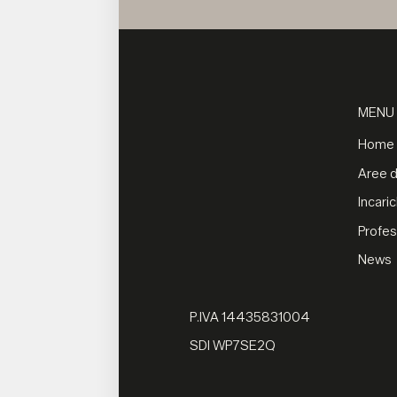
MENU
Home
Aree di
Incaric
Profes
News
P.IVA 14435831004
SDI WP7SE2Q