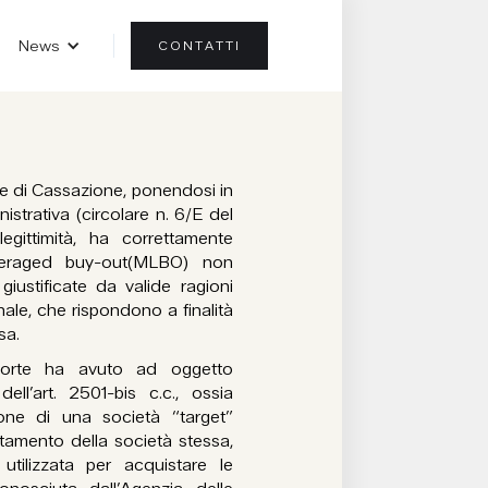
News
CONTATTI
te di Cassazione, ponendosi in
istrativa (circolare n. 6/E del
egittimità, ha correttamente
veraged buy-out(MLBO) non
iustificate da valide ragioni
nale, che rispondono a finalità
sa.
 Corte ha avuto ad oggetto
l’art. 2501-bis c.c., ossia
zione di una società “target”
itamento della società stessa,
utilizzata per acquistare le