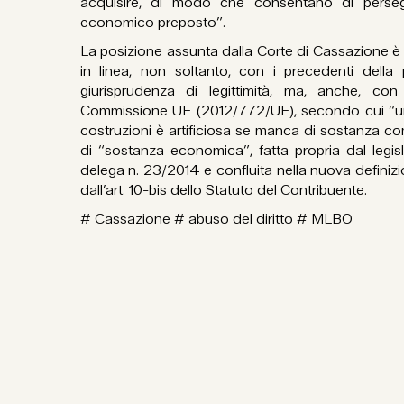
acquisire, di modo che consentano di persegui
economico preposto”.
La posizione assunta dalla Corte di Cassazione è
in linea, non soltanto, con i precedenti della 
giurisprudenza di legittimità, ma, anche, c
Commissione UE (2012/772/UE), secondo cui “un
costruzioni è artificiosa se manca di sostanza c
di “sostanza economica”, fatta propria dal legis
delega n. 23/2014 e confluita nella nuova definizi
dall’art. 10-bis dello Statuto del Contribuente.
# Cassazione # abuso del diritto # MLBO