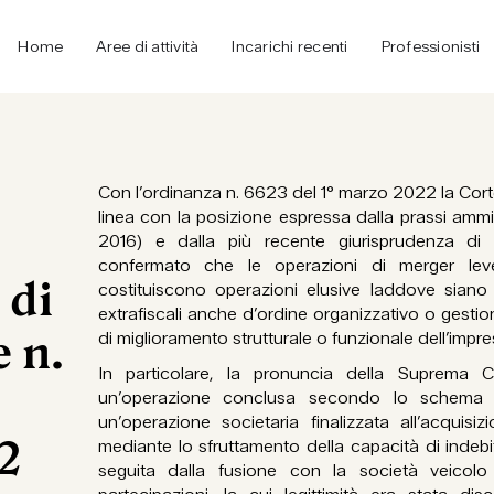
Home
Aree di attività
Incarichi recenti
Professionisti
Con l’ordinanza n. 6623 del 1° marzo 2022 la Cor
linea con la posizione espressa dalla prassi ammin
2016) e dalla più recente giurisprudenza di l
confermato che le operazioni di merger le
 di
costituiscono operazioni elusive laddove siano g
extrafiscali anche d’ordine organizzativo o gestio
 n.
di miglioramento strutturale o funzionale dell’impre
In particolare, la pronuncia della Suprema
un’operazione conclusa secondo lo schema del
un’operazione societaria finalizzata all’acquisi
2
mediante lo sfruttamento della capacità di indeb
seguita dalla fusione con la società veicolo 