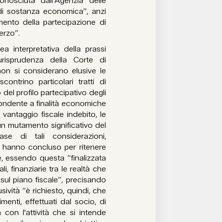
conosciuta dall’Agenzia delle
di sostanza economica”, anzi
imento della partecipazione di
erzo”.
nea interpretativa della prassi
urisprudenza della Corte di
on si considerano elusive le
ontrino particolari tratti di
 del profilo partecipativo degli
pondente a finalità economiche
vantaggio fiscale indebito, le
n mutamento significativo del
base di tali considerazioni,
tà hanno concluso per ritenere
te, essendo questa “finalizzata
, finanziarie tra le realtà che
ul piano fiscale”, precisando
ività “è richiesto, quindi, che
menti, effettuati dal socio, di
on l'attività che si intende