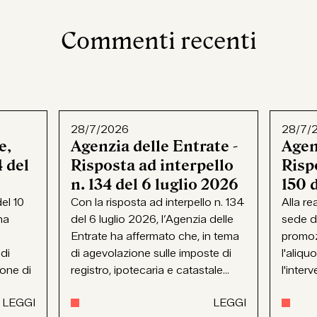
Commenti recenti
28/7/2026
28/7/
e,
Agenzia delle Entrate -
Agen
 del
Risposta ad interpello
Rispo
n. 134 del 6 luglio 2026
150 
el 10
Con la risposta ad interpello n. 134
Alla re
ha
del 6 luglio 2026, l’Agenzia delle
sede d
Entrate ha affermato che, in tema
promoz
 di
di agevolazione sulle imposte di
l'aliqu
ione di
registro, ipotecaria e catastale...
l'interv
LEGGI
LEGGI