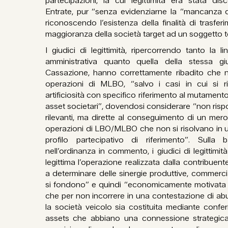
partecipazioni, la cui legittimità era stata dis
Entrate, pur “senza evidenziarne la “mancanza 
riconoscendo l’esistenza della finalità di trasfer
maggioranza della società target ad un soggetto t
I giudici di legittimità, ripercorrendo tanto la li
amministrativa quanto quella della stessa gi
Cassazione, hanno correttamente ribadito che n
operazioni di MLBO, “salvo i casi in cui si risc
artificiosità con specifico riferimento al mutamento
asset societari”, dovendosi considerare “non ris
rilevanti, ma dirette al conseguimento di un mero 
operazioni di LBO/MLBO che non si risolvano in u
profilo partecipativo di riferimento”. Sulla 
nell’ordinanza in commento, i giudici di legittimi
legittima l’operazione realizzata dalla contribuen
a determinare delle sinergie produttive, commerciali
si fondono” e quindi “economicamente motivata s
che per non incorrere in una contestazione di abus
la società veicolo sia costituita mediante conferi
assets che abbiano una connessione strategica c