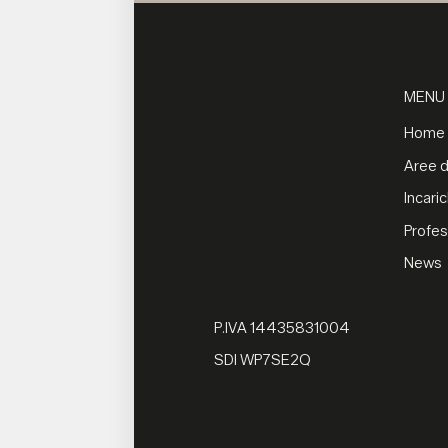
MENU
Home
Aree di
Incaric
Profes
News
P.IVA 14435831004
SDI WP7SE2Q