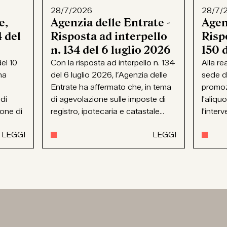
28/7/2026
28/7/
e,
Agenzia delle Entrate -
Agen
 del
Risposta ad interpello
Rispo
n. 134 del 6 luglio 2026
150 
el 10
Con la risposta ad interpello n. 134
Alla re
ha
del 6 luglio 2026, l’Agenzia delle
sede d
Entrate ha affermato che, in tema
promoz
 di
di agevolazione sulle imposte di
l'aliqu
ione di
registro, ipotecaria e catastale...
l'interv
LEGGI
LEGGI