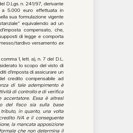
 del D.Lgs. n. 241/97, derivante
 a 5.000 euro effettuata in
nella sua formulazione vigente
ostanziale” equivalendo ad un
 d’imposta compensato, che,
esupposti di legge e comporta
r omesso/tardivo versamento
ex
 comma 1, lett. a), n. 7 del D.L.
iderato lo scopo del visto di
iti d’imposta di assicurare un
 del credito compensabile ad
vanza di tale adempimento è
ività di controllo e di verifica
e accertatore. Essa è altresì
o del fisco sia sulla base
tributo, in quanto, una volta
 credito IVA e il conseguente
zione, la mancata apposizione
 formale che non determina il