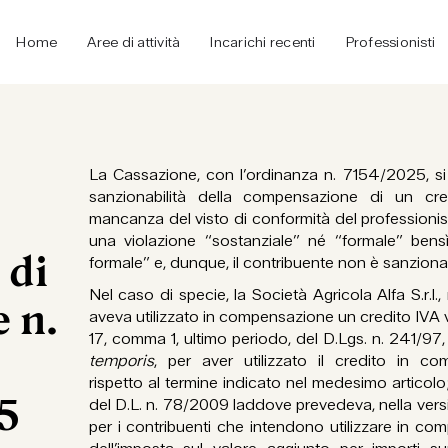
Home
Aree di attività
Incarichi recenti
Professionisti
La Cassazione, con l’ordinanza n. 7154/2025, si
sanzionabilità della compensazione di un cr
mancanza del visto di conformità del professionist
una violazione “sostanziale” né “formale” ben
 di
formale” e, dunque, il contribuente non è sanzionab
Nel caso di specie, la Società Agricola Alfa S.r.l.,
 n.
aveva utilizzato in compensazione un credito IVA vi
17, comma 1, ultimo periodo, del D.Lgs. n. 241/97,
temporis
, per aver utilizzato il credito in c
rispetto al termine indicato nel medesimo articolo; l
5
del D.L. n. 78/2009 laddove prevedeva, nella ver
per i contribuenti che intendono utilizzare in co