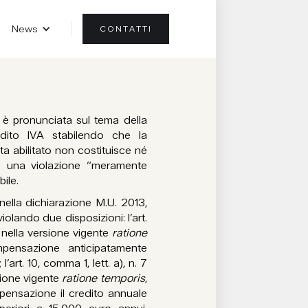
News
CONTATTI
 è pronunciata sul tema della
edito IVA stabilendo che la
a abilitato non costituisce né
sì una violazione “meramente
ile.
 nella dichiarazione M.U. 2013,
olando due disposizioni: l’art.
 nella versione vigente
ratione
ompensazione anticipatamente
’art. 10, comma 1, lett. a), n. 7
sione vigente
ratione temporis
,
mpensazione il credito annuale