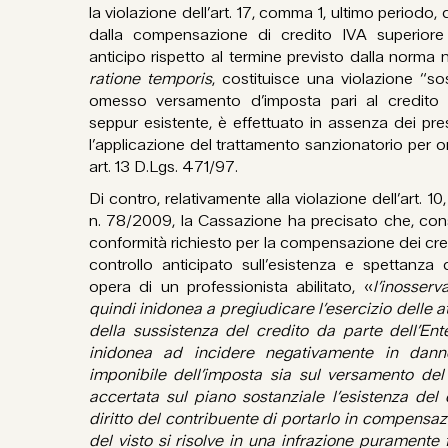
la violazione dell’art. 17, comma 1, ultimo periodo,
dalla compensazione di credito IVA superiore
anticipo rispetto al termine previsto dalla norma 
ratione temporis
, costituisce una violazione “s
omesso versamento d’imposta pari al credito
seppur esistente, è effettuato in assenza dei pr
l’applicazione del trattamento sanzionatorio pe
art. 13 D.Lgs. 471/97.
Di contro, relativamente alla violazione dell’art. 10,
n. 78/2009, la Cassazione ha precisato che, cons
conformità richiesto per la compensazione dei cred
controllo anticipato sull’esistenza e spettanza
opera di un professionista abilitato, «
l’inosser
quindi inidonea a pregiudicare l’esercizio delle att
della sussistenza del credito da parte dell’Ent
inidonea ad incidere negativamente in dann
imponibile dell’imposta sia sul versamento del 
accertata sul piano sostanziale l’esistenza del
diritto del contribuente di portarlo in compensa
del visto si risolve in una infrazione puramente