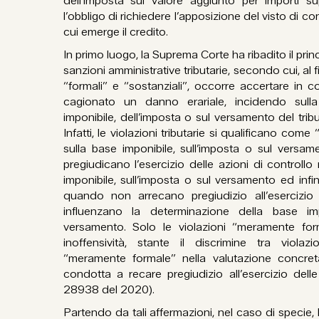
dell’imposta sul valore aggiunto per importi su
l’obbligo di richiedere l’apposizione del visto di c
cui emerge il credito.
In primo luogo, la Suprema Corte ha ribadito il prin
sanzioni amministrative tributarie, secondo cui, al f
“formali” e “sostanziali”, occorre accertare in 
cagionato un danno erariale, incidendo sull
imponibile, dell’imposta o sul versamento del trib
Infatti, le violazioni tributarie si qualificano com
sulla base imponibile, sull’imposta o sul versa
pregiudicano l’esercizio delle azioni di controll
imponibile, sull’imposta o sul versamento ed in
quando non arrecano pregiudizio all’esercizio 
influenzano la determinazione della base imp
versamento. Solo le violazioni “meramente for
inoffensività, stante il discrimine tra viola
“meramente formale” nella valutazione concret
condotta a recare pregiudizio all’esercizio delle
28938 del 2020).
Partendo da tali affermazioni, nel caso di specie,