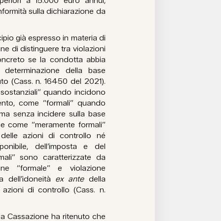
periori a 15.000 euro annui,
onformità sulla dichiarazione da
cipio già espresso in materia di
ine di distinguere tra violazioni
concreto se la condotta abbia
a determinazione della base
uto (Cass. n. 16450 del 2021).
e “sostanziali” quando incidono
mento, come “formali” quando
o ma senza incidere sulla base
fine come “meramente formali”
delle azioni di controllo né
onibile, dell’imposta e del
mali” sono caratterizzate da
zione “formale” e violazione
a dell’idoneità
ex ante
della
 azioni di controllo (Cass. n.
 la Cassazione ha ritenuto che