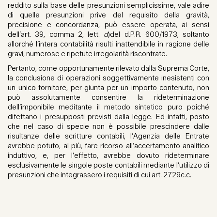
reddito sulla base delle presunzioni semplicissime, vale adire
di quelle presunzioni prive del requisito della gravità,
precisione e concordanza, può essere operata, ai sensi
dell’art. 39, comma 2, lett.
d
)del d.P.R. 600/1973, soltanto
allorché l’intera contabilità risulti inattendibile in ragione delle
gravi, numerose e ripetute irregolarità riscontrate.
Pertanto, come opportunamente rilevato dalla Suprema Corte,
la conclusione di operazioni soggettivamente inesistenti con
un unico fornitore, per giunta per un importo contenuto, non
può assolutamente consentire la rideterminazione
dell’imponibile meditante il metodo sintetico puro poiché
difettano i presupposti previsti dalla legge. Ed infatti, posto
che nel caso di specie non è possibile prescindere dalle
risultanze delle scritture contabili, l’Agenzia delle Entrate
avrebbe potuto, al più, fare ricorso all’accertamento analitico
induttivo, e, per l’effetto, avrebbe dovuto rideterminare
esclusivamente le singole poste contabili mediante l’utilizzo di
presunzioni che integrassero i requisiti di cui art. 2729c.c.