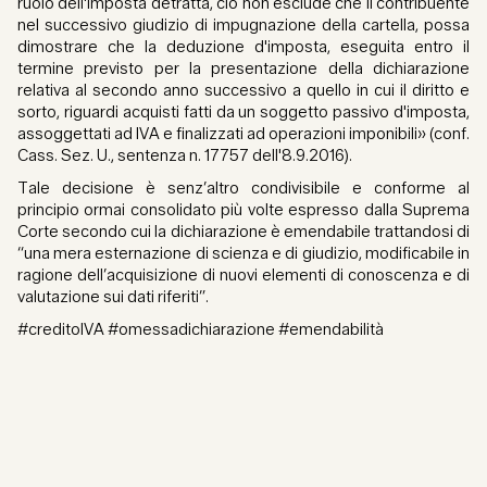
ruolo dell'imposta detratta, ciò non esclude che il contribuente
nel successivo giudizio di impugnazione della cartella, possa
dimostrare che la deduzione d'imposta, eseguita entro il
termine previsto per la presentazione della dichiarazione
relativa al secondo anno successivo a quello in cui il diritto e
sorto, riguardi acquisti fatti da un soggetto passivo d'imposta,
assoggettati ad IVA e finalizzati ad operazioni imponibili» (conf.
Cass. Sez. U., sentenza n. 17757 dell'8.9.2016).
Tale decisione è senz’altro condivisibile e conforme al
principio ormai consolidato più volte espresso dalla Suprema
Corte secondo cui la dichiarazione è emendabile trattandosi di
“una mera esternazione di scienza e di giudizio, modificabile in
ragione dell’acquisizione di nuovi elementi di conoscenza e di
valutazione sui dati riferiti”.
#creditoIVA #omessadichiarazione #emendabilità