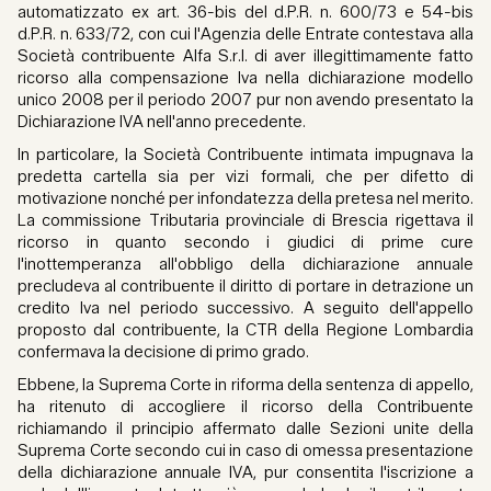
automatizzato ex art. 36-bis del d.P.R. n. 600/73 e 54-bis
d.P.R. n. 633/72, con cui l'Agenzia delle Entrate contestava alla
Società contribuente Alfa S.r.l. di aver illegittimamente fatto
ricorso alla compensazione Iva nella dichiarazione modello
unico 2008 per il periodo 2007 pur non avendo presentato la
Dichiarazione IVA nell'anno precedente.
In particolare, la Società Contribuente intimata impugnava la
predetta cartella sia per vizi formali, che per difetto di
motivazione nonché per infondatezza della pretesa nel merito.
La commissione Tributaria provinciale di Brescia rigettava il
ricorso in quanto secondo i giudici di prime cure
l'inottemperanza all'obbligo della dichiarazione annuale
precludeva al contribuente il diritto di portare in detrazione un
credito Iva nel periodo successivo. A seguito dell'appello
proposto dal contribuente, la CTR della Regione Lombardia
confermava la decisione di primo grado.
Ebbene, la Suprema Corte in riforma della sentenza di appello,
ha ritenuto di accogliere il ricorso della Contribuente
richiamando il principio affermato dalle Sezioni unite della
Suprema Corte secondo cui in caso di omessa presentazione
della dichiarazione annuale IVA, pur consentita l'iscrizione a