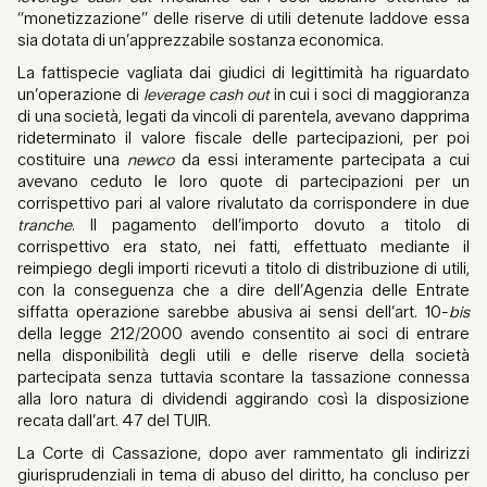
“monetizzazione” delle riserve di utili detenute
laddove essa
sia dotata di un’apprezzabile sostanza economica.
La fattispecie vagliata dai giudici di legittimità ha riguardato
un’operazione di
leverage cash out
in cui i soci di maggioranza
di una società, legati da vincoli di parentela, avevano dapprima
rideterminato il valore fiscale delle partecipazioni, per poi
costituire una
newco
da essi interamente partecipata a cui
avevano ceduto le loro quote di partecipazioni per un
corrispettivo pari al valore rivalutato da corrispondere in due
tranche
. Il pagamento dell’importo dovuto a titolo di
corrispettivo era stato, nei fatti, effettuato mediante il
reimpiego degli importi ricevuti a titolo di distribuzione di utili,
con la conseguenza che a dire dell’Agenzia delle Entrate
siffatta operazione sarebbe abusiva ai sensi dell’art. 10-
bis
della legge 212/2000 avendo consentito ai soci di entrare
nella disponibilità degli utili e delle riserve della società
partecipata senza tuttavia scontare la tassazione connessa
alla loro natura di dividendi aggirando così la disposizione
recata dall’art. 47 del TUIR.
La Corte di Cassazione, dopo aver rammentato gli indirizzi
giurisprudenziali in tema di abuso del diritto, ha concluso per